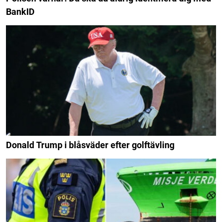
BankID
Donald Trump i blåsväder efter golftävling