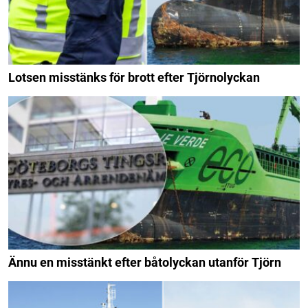
Lotsen misstänks för brott efter Tjörnolyckan
Ännu en misstänkt efter båtolyckan utanför Tjörn