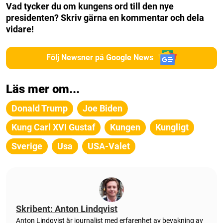
Vad tycker du om kungens ord till den nye
presidenten? Skriv gärna en kommentar och dela
vidare!
Följ Newsner på Google News
Läs mer om...
Donald Trump
Joe Biden
Kung Carl XVI Gustaf
Kungen
Kungligt
Sverige
Usa
USA-Valet
Skribent: Anton Lindqvist
Anton Lindqvist är journalist med erfarenhet av bevakning av