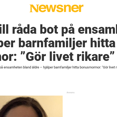
vill råda bot på ensa
per barnfamiljer hitta
: ”Gör livet rikare”
t på ensamheten bland äldre – hjälper barnfamiljer hitta bonusmormor: "Gör livet r