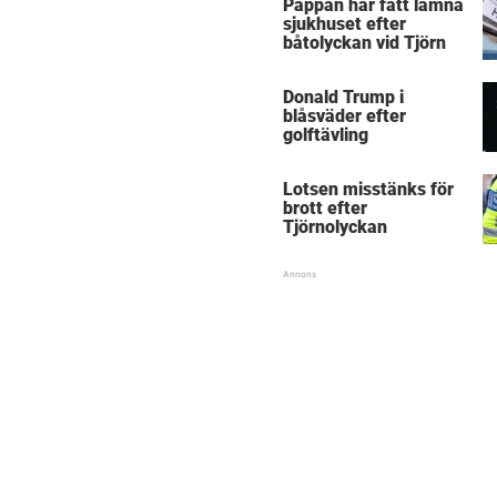
Pappan har fått lämna
sjukhuset efter
båtolyckan vid Tjörn
Donald Trump i
blåsväder efter
golftävling
Lotsen misstänks för
brott efter
Tjörnolyckan