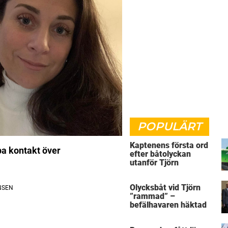
POPULÄRT
Kaptenens första ord
pa kontakt över
efter båtolyckan
utanför Tjörn
Olycksbåt vid Tjörn
”rammad” –
befälhavaren häktad