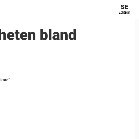
SE
Edition
mheten bland
ikare"