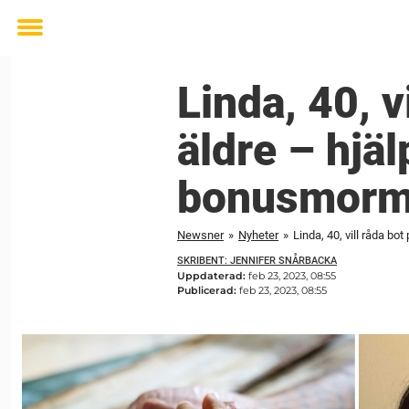
Toggle
menu
Linda, 40, 
äldre – hjäl
bonusmormor
Newsner
»
Nyheter
»
Linda, 40, vill råda bo
SKRIBENT: JENNIFER SNÅRBACKA
Uppdaterad:
feb 23, 2023, 08:55
Publicerad:
feb 23, 2023, 08:55