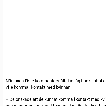
När Linda läste kommentarsfältet insåg hon snabbt a
ville komma i kontakt med kvinnan.
– De önskade att de kunnat komma i kontakt med kvin
bonusmormor hade varit toppen. Jag tänkte då att det