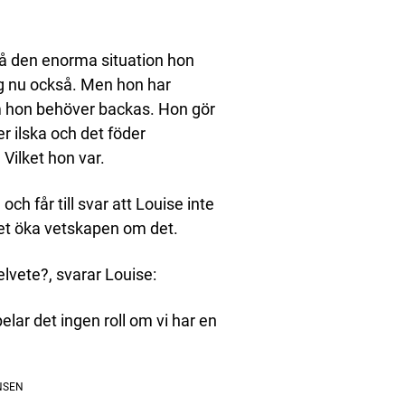
a på den enorma situation hon
ig nu också. Men hon har
om hon behöver backas. Hon gör
r ilska och det föder
! Vilket hon var.
och får till svar att Louise inte
llet öka vetskapen om det.
elvete?, svarar Louise:
ar det ingen roll om vi har en