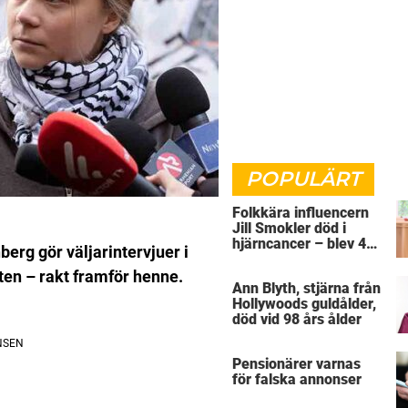
POPULÄRT
Folkkära influencern
Jill Smokler död i
hjärncancer – blev 48
erg gör väljarintervjuer i
år
ten – rakt framför henne.
Ann Blyth, stjärna från
Hollywoods guldålder,
död vid 98 års ålder
Pensionärer varnas
för falska annonser