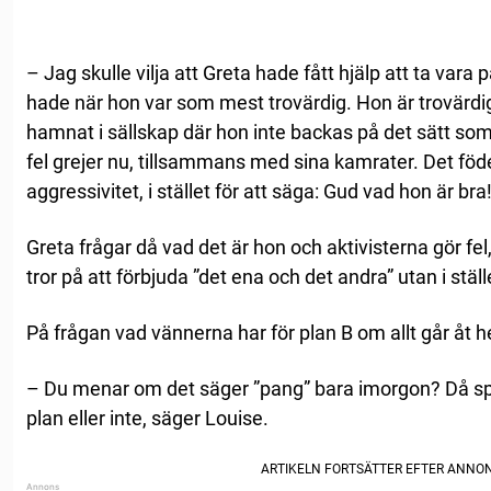
– Jag skulle vilja att Greta hade fått hjälp att ta var
hade när hon var som mest trovärdig. Hon är trovärd
hamnat i sällskap där hon inte backas på det sätt s
fel grejer nu, tillsammans med sina kamrater. Det föde
aggressivitet, i stället för att säga: Gud vad hon är bra
Greta frågar då vad det är hon och aktivisterna gör fel, 
tror på att förbjuda ”det ena och det andra” utan i stä
På frågan vad vännerna har för plan B om allt går åt h
– Du menar om det säger ”pang” bara imorgon? Då spel
plan eller inte, säger Louise.