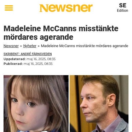
SE
Edition
Toggle
menu
Madeleine McCanns misstänkte
mördares agerande
Newsner
»
Nyheter
»
Madeleine McCanns misstänkte mördares agerande
SKRIBENT: ANDRÉ FÄRNSVEDEN
Uppdaterad:
maj 16, 2025, 08:35
Publicerad:
maj 16, 2025, 08:35