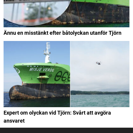
Ännu en misstänkt efter båtolyckan utanför Tjörn
Expert om olyckan vid Tjörn: Svårt att avgöra
ansvaret