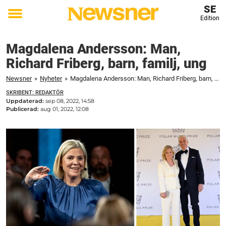
SE
Edition
Toggle
menu
Magdalena Andersson: Man,
Richard Friberg, barn, familj, ung
Newsner
»
Nyheter
»
Magdalena Andersson: Man, Richard Friberg, barn, familj, ung
SKRIBENT: REDAKTÖR
Uppdaterad:
sep 08, 2022, 14:58
Publicerad:
aug 01, 2022, 12:08