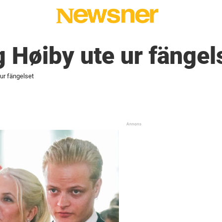
 Høiby ute ur fängel
ur fängelset