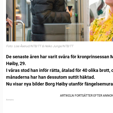
Foto: Lise Åserud/NTB/TT & Heiko Junge/NTB/TT
De senaste åren har varit svåra för kronprinsessan
Høiby, 29.
I våras stod han inför rätta, åtalad för 40 olika brott
månaderna har han dessutom suttit häktad.
Nu visar nya bilder Borg Høiby utanför fängelsemura