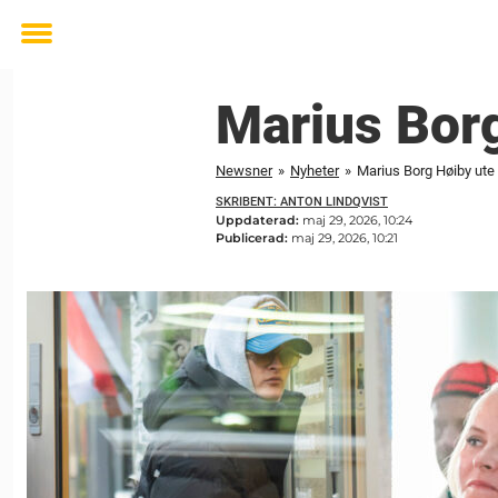
Toggle
menu
Marius Borg
Newsner
»
Nyheter
»
Marius Borg Høiby ute 
SKRIBENT: ANTON LINDQVIST
Uppdaterad:
maj 29, 2026, 10:24
Publicerad:
maj 29, 2026, 10:21