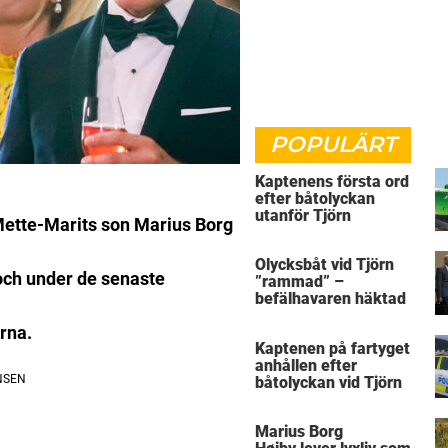
POPULÄRT
Kaptenens första ord
efter båtolyckan
utanför Tjörn
 Mette-Marits son Marius Borg
Olycksbåt vid Tjörn
, och under de senaste
”rammad” –
befälhavaren häktad
rna.
Kaptenen på fartyget
anhållen efter
båtolyckan vid Tjörn
Marius Borg