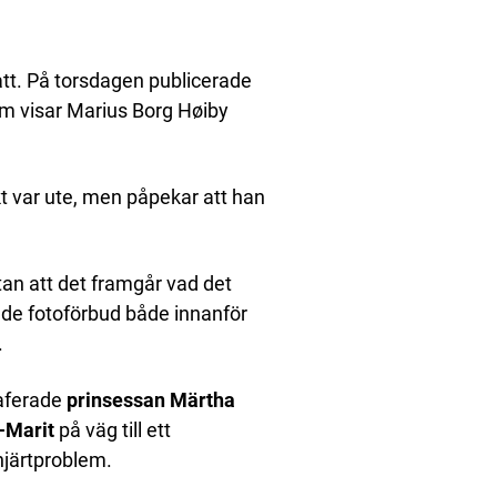
ått. På torsdagen publicerade
om visar Marius Borg Høiby
t var ute, men påpekar att han
an att det framgår vad det
dde fotoförbud både innanför
.
raferade
prinsessan Märtha
-Marit
på väg till ett
hjärtproblem.