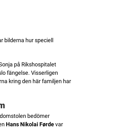
r bilderna hur speciell
onja på Rikshospitalet
lo fängelse. Visserligen
na kring den här familjen har
em
ch domstolen bedömer
ren
Hans Nikolai Førde
var