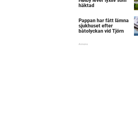
Høiby lever lyxliv som
häktad
Pappan har fått lämna
sjukhuset efter
båtolyckan vid Tjörn