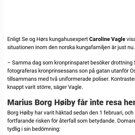
Enligt Se og Hørs kungahusexpert
Caroline Vagle
visa
situationen inom den norska kungafamiljen är just nu.
– Samma dag som kronprinsparet besöker drottning S
fotograferas kronprinsessans son på gatan utanför Os
tillsammans med två uniformerade poliser. Kontraster
knappt varit större, säger Vagle.
Marius Borg Høiby får inte resa h
Borg Høiby har varit häktad sedan den 1 februari, o
fortfarande risken för återfall som betydande. Doma
tydlig i sin bedömning: