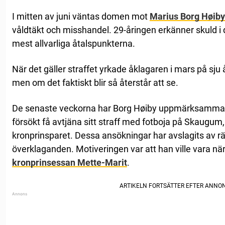
I mitten av juni väntas domen mot
Marius Borg Høiby
våldtäkt och misshandel. 29-åringen erkänner skuld i de
mest allvarliga åtalspunkterna.
När det gäller straffet yrkade åklagaren i mars på sju
men om det faktiskt blir så återstår att se.
De senaste veckorna har Borg Høiby uppmärksammat
försökt få avtjäna sitt straff med fotboja på Skaugum,
kronprinsparet. Dessa ansökningar har avslagits av rä
överklaganden. Motiveringen var att han ville vara nä
kronprinsessan Mette-Marit
.