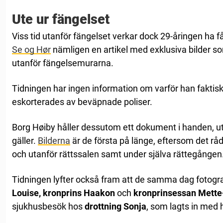
Ute ur fängelset
Viss tid utanför fängelset verkar dock 29-åringen ha f
Se og Hør
nämligen en artikel med exklusiva bilder s
utanför fängelsemurarna.
Tidningen har ingen information om varför han faktisk
eskorterades av beväpnade poliser.
Borg Høiby håller dessutom ett dokument i handen, ut
gäller.
Bilderna
är de första på länge, eftersom det rå
och utanför rättssalen samt under själva rättegången
Tidningen lyfter också fram att de samma dag fotog
Louise, kronprins Haakon
och
kronprinsessan Mette
sjukhusbesök hos
drottning Sonja
, som lagts in med 