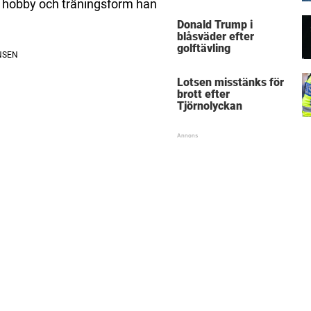
 En hobby och träningsform han
Donald Trump i
blåsväder efter
golftävling
Lotsen misstänks för
brott efter
Tjörnolyckan