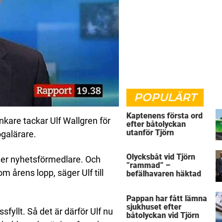
POPULÄRT
Kaptenens första ord
nkare tackar Ulf Wallgren för
efter båtolyckan
utanför Tjörn
yogalärare.
Olycksbåt vid Tjörn
ra er nyhetsförmedlare. Och
”rammad” –
m årens lopp, säger Ulf till
befälhavaren häktad
Pappan har fått lämna
sjukhuset efter
fyllt. Så det är därför Ulf nu
båtolyckan vid Tjörn