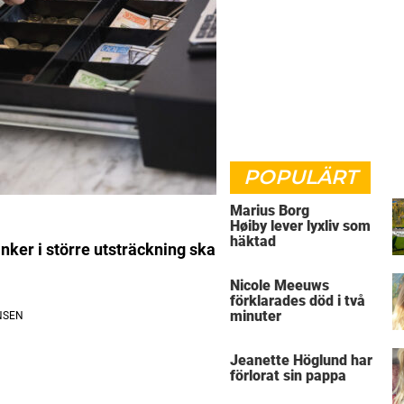
POPULÄRT
Marius Borg
Høiby lever lyxliv som
häktad
nker i större utsträckning ska
Nicole Meeuws
förklarades död i två
minuter
Jeanette Höglund har
förlorat sin pappa