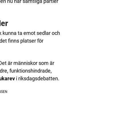
n nu har samtliga partier
ler
k kunna ta emot sedlar och
det finns platser för
. Det är människor som är
dre, funktionshindrade,
ukarev
i riksdagsdebatten.