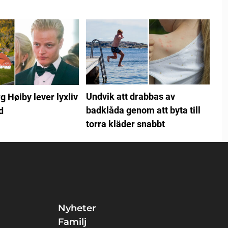
Undvik att drabbas av
 Høiby lever lyxliv
badklåda genom att byta till
d
torra kläder snabbt
Nyheter
Familj