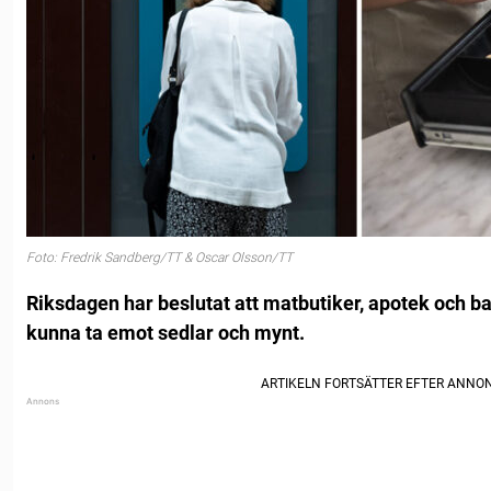
Foto: Fredrik Sandberg/TT & Oscar Olsson/TT
Riksdagen har beslutat att matbutiker, apotek och ba
kunna ta emot sedlar och mynt.