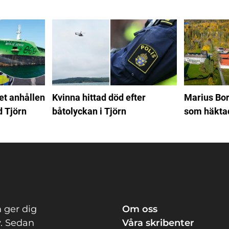
et anhållen
Kvinna hittad död efter
Marius Borg
d Tjörn
båtolyckan i Tjörn
som häkta
 ger dig
Om oss
v. Sedan
Våra skribenter