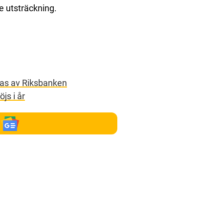
e utsträckning.
pas av Riksbanken
js i år