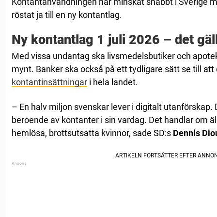
Kontantanvändningen har minskat snabbt i Sverige me
röstat ja till en ny kontantlag.
Ny kontantlag 1 juli 2026 – det gäl
Med vissa undantag ska livsmedelsbutiker och apote
mynt. Banker ska också på ett tydligare sätt se till att 
kontantinsättningar
i hela landet.
– En halv miljon svenskar lever i digitalt utanförskap
beroende av kontanter i sin vardag. Det handlar om äl
hemlösa, brottsutsatta kvinnor, sade SD:s
Dennis Dio