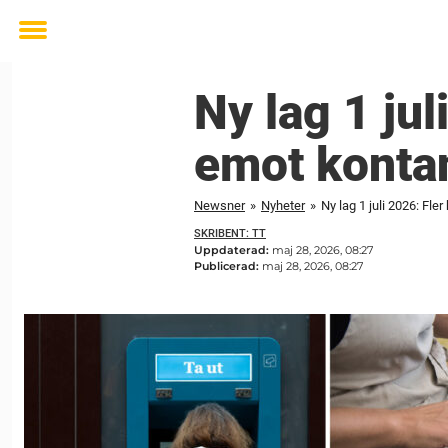
Toggle
menu
Ny lag 1 jul
emot konta
Newsner
»
Nyheter
»
Ny lag 1 juli 2026: Fle
SKRIBENT: TT
Uppdaterad:
maj 28, 2026, 08:27
Publicerad:
maj 28, 2026, 08:27