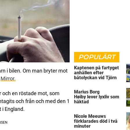
POPULÄRT
Kaptenen på fartyget
arn i bilen. Om man bryter mot
anhållen efter
båtolyckan vid Tjörn
r
Mirror.
Marius Borg
ör och en röstade mot, som
Høiby lever lyxliv som
antagits och från och med den 1
häktad
 i England.
Nicole Meeuws
förklarades död i två
minuter