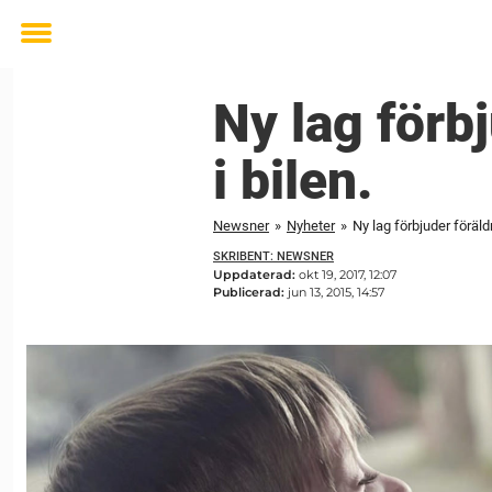
Toggle
menu
Ny lag förb
i bilen.
Newsner
»
Nyheter
»
Ny lag förbjuder föräld
SKRIBENT: NEWSNER
Uppdaterad:
okt 19, 2017, 12:07
Publicerad:
jun 13, 2015, 14:57