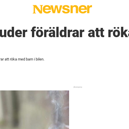
juder föräldrar att r
rar att röka med barn i bilen.