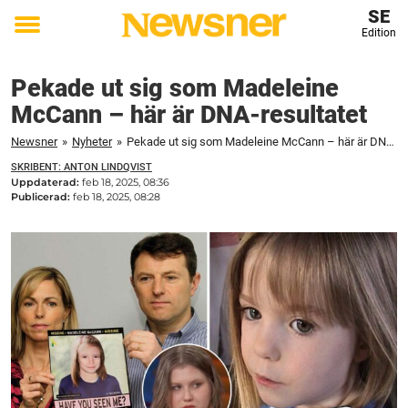
SE
Edition
Toggle
menu
Pekade ut sig som Madeleine
McCann – här är DNA-resultatet
Newsner
»
Nyheter
»
Pekade ut sig som Madeleine McCann – här är DNA-resultatet
SKRIBENT: ANTON LINDQVIST
Uppdaterad:
feb 18, 2025, 08:36
Publicerad:
feb 18, 2025, 08:28