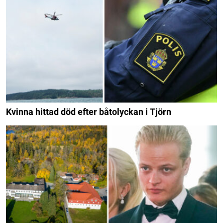
Kvinna hittad död efter båtolyckan i Tjörn