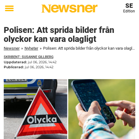
SE
Edition
Toggle
menu
Polisen: Att sprida bilder från
olyckor kan vara olagligt
Newsner
»
Nyheter
»
Polisen: Att sprida bilder från olyckor kan vara olagligt
SKRIBENT: SUSANNE GILLBERG
Uppdaterad:
jul 06, 2026, 14:42
Publicerad:
jul 06, 2026, 14:42