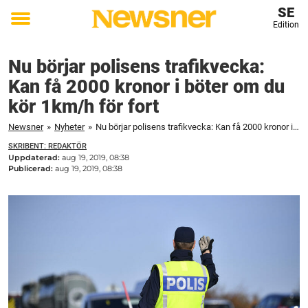
SE
Edition
Toggle
menu
Nu börjar polisens trafikvecka:
Kan få 2000 kronor i böter om du
kör 1km/h för fort
Newsner
»
Nyheter
»
Nu börjar polisens trafikvecka: Kan få 2000 kronor i böter om du kör 1km/h för fort
SKRIBENT: REDAKTÖR
Uppdaterad:
aug 19, 2019, 08:38
Publicerad:
aug 19, 2019, 08:38