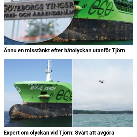
Ännu en misstänkt efter båtolyckan utanför Tjörn
Expert om olyckan vid Tjörn: Svårt att avgöra