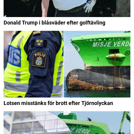
Donald Trump i blåsväder efter golftävling
Lotsen misstänks för brott efter Tjörnolyckan