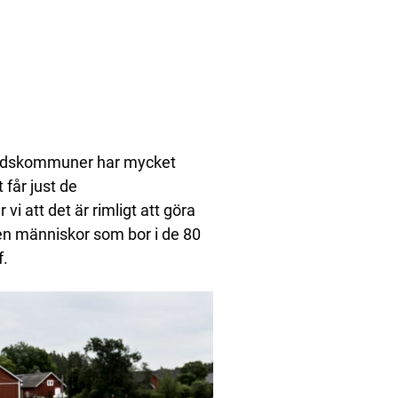
bygdskommuner har mycket
får just de
i att det är rimligt att göra
sen människor som bor i de 80
f.