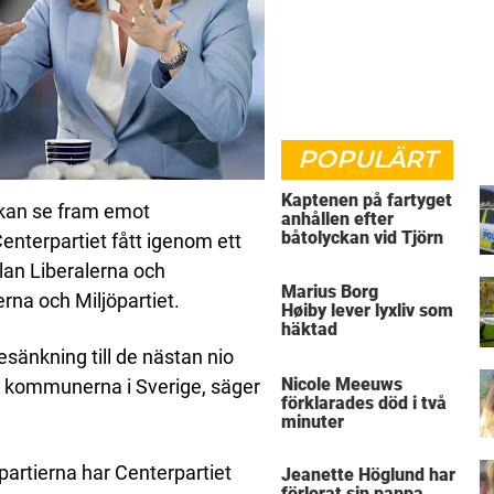
POPULÄRT
Kaptenen på fartyget
 kan se fram emot
anhållen efter
båtolyckan vid Tjörn
Centerpartiet fått igenom ett
lan Liberalerna och
Marius Borg
rna och Miljöpartiet.
Høiby lever lyxliv som
häktad
tesänkning till de nästan nio
Nicole Meeuws
a kommunerna i Sverige, säger
förklarades död i två
minuter
artierna har Centerpartiet
Jeanette Höglund har
förlorat sin pappa