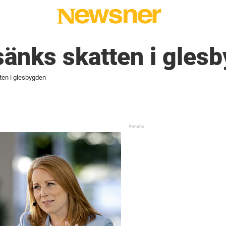
änks skatten i gles
ten i glesbygden