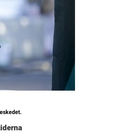
beskedet.
tiderna