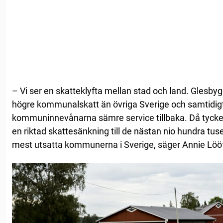
– Vi ser en skatteklyfta mellan stad och land. Gles
högre kommunalskatt än övriga Sverige och samtidigt 
kommuninnevånarna sämre service tillbaka. Då tycker v
en riktad skattesänkning till de nästan nio hundra tu
mest utsatta kommunerna i Sverige, säger Annie Löö