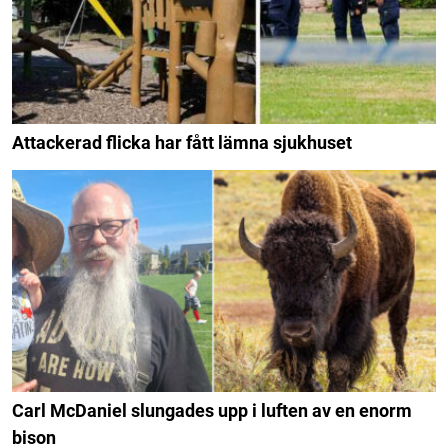
Attackerad flicka har fått lämna sjukhuset
Carl McDaniel slungades upp i luften av en enorm
bison