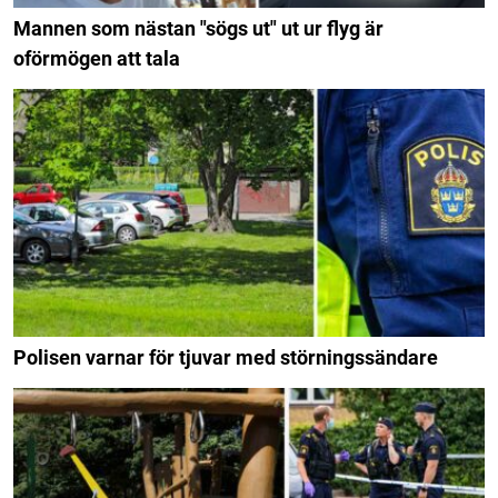
Mannen som nästan "sögs ut" ut ur flyg är
oförmögen att tala
Polisen varnar för tjuvar med störningssändare