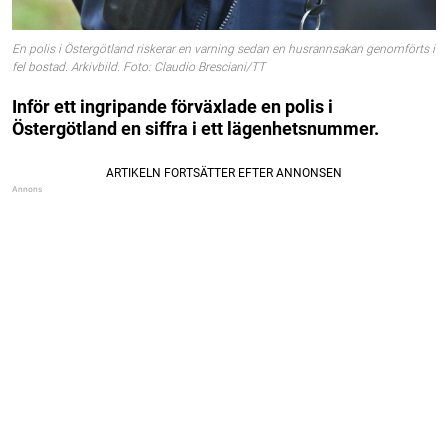
En polis i Östergötland riskerar en varning sedan en husrannsakan genomförts i
fel bostad. Arkivbild. Foto: Claudio Bresciani/TT
Inför ett ingripande förväxlade en polis i
Östergötland en siffra i ett lägenhetsnummer.