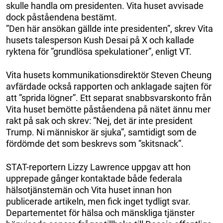
skulle handla om presidenten. Vita huset avvisade
dock påståendena bestämt.
”Den här ansökan gällde inte presidenten”, skrev Vita
husets talesperson Kush Desai på X och kallade
ryktena för ”grundlösa spekulationer”, enligt VT.
Vita husets kommunikationsdirektör Steven Cheung
avfärdade också rapporten och anklagade sajten för
att ”sprida lögner”. Ett separat snabbsvarskonto från
Vita huset bemötte påståendena på nätet ännu mer
rakt på sak och skrev: ”Nej, det är inte president
Trump. Ni människor är sjuka”, samtidigt som de
fördömde det som beskrevs som ”skitsnack”.
STAT-reportern Lizzy Lawrence uppgav att hon
upprepade gånger kontaktade både federala
hälsotjänstemän och Vita huset innan hon
publicerade artikeln, men fick inget tydligt svar.
Departementet för hälsa och mänskliga tjänster