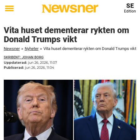
SE
Edition
Toggle
menu
Vita huset dementerar rykten om
Donald Trumps vikt
Newsner
»
Nyheter
»
Vita huset dementerar rykten om Donald Trumps vikt
SKRIBENT: JOHAN BORG
Uppdaterad:
jun 26, 2026, 11:07
Publicerad:
jun 26, 2026, 11:04