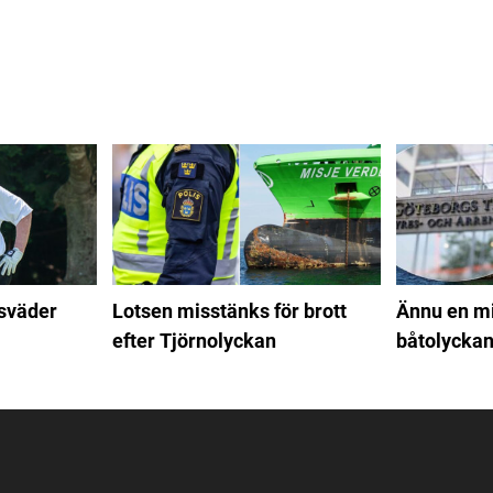
åsväder
Ännu en mi
Lotsen misstänks för brott
båtolyckan
efter Tjörnolyckan