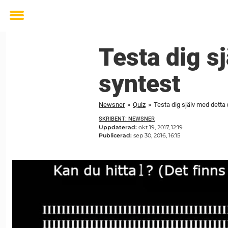
Toggle
menu
Testa dig s
syntest
Newsner
»
Quiz
»
Testa dig själv med detta
SKRIBENT: NEWSNER
Uppdaterad:
okt 19, 2017, 12:19
Publicerad:
sep 30, 2016, 16:15