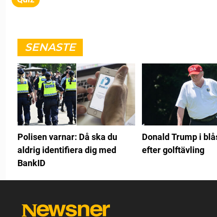
SENASTE
Polisen varnar: Då ska du
Donald Trump i bl
aldrig identifiera dig med
efter golftävling
BankID