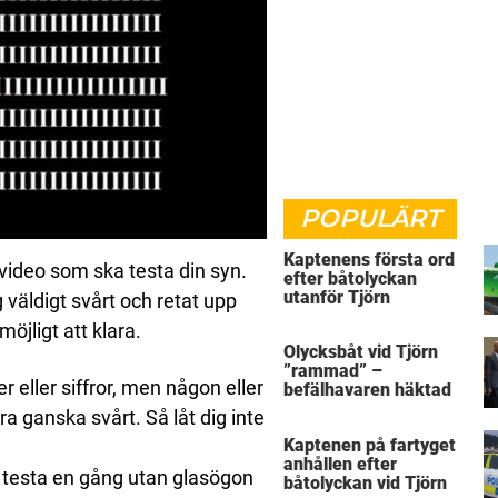
POPULÄRT
Kaptenens första ord
ideo som ska testa din syn.
efter båtolyckan
utanför Tjörn
 väldigt svårt och retat upp
öjligt att klara.
Olycksbåt vid Tjörn
”rammad” –
 eller siffror, men någon eller
befälhavaren häktad
ra ganska svårt. Så låt dig inte
Kaptenen på fartyget
anhållen efter
 testa en gång utan glasögon
båtolyckan vid Tjörn