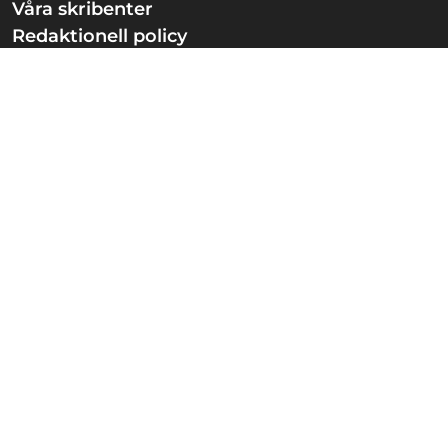
Våra skribenter
Redaktionell policy
Privacy Policy
Kontakta oss
Annonsera hos oss
Nyheter
Familj
Guldkorn
Knep
Berättelser
Nöjeslivet
Sportbibeln
Ansvarig utgivare:
Christian Ström