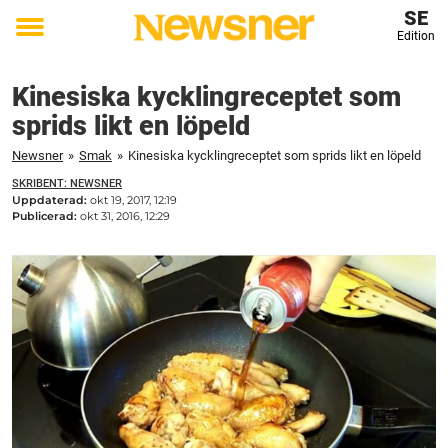
SE
Edition
Toggle
menu
Kinesiska kycklingreceptet som
sprids likt en löpeld
Newsner
»
Smak
»
Kinesiska kycklingreceptet som sprids likt en löpeld
SKRIBENT: NEWSNER
Uppdaterad:
okt 19, 2017, 12:19
Publicerad:
okt 31, 2016, 12:29