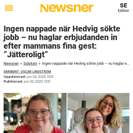
SE
Edition
Toggle
menu
Ingen nappade när Hedvig sökte
jobb – nu haglar erbjudanden in
efter mammans fina gest:
”Jätteroligt”
Newsner
»
Solsken
»
Ingen nappade när Hedvig sökte jobb – nu haglar erbjudanden in efter mammans fina gest: "Jätteroligt"
SKRIBENT: OSCAR LINDSTRÖM
Uppdaterad:
jun 02, 2023, 13:51
Publicerad:
jun 02, 2023, 13:51