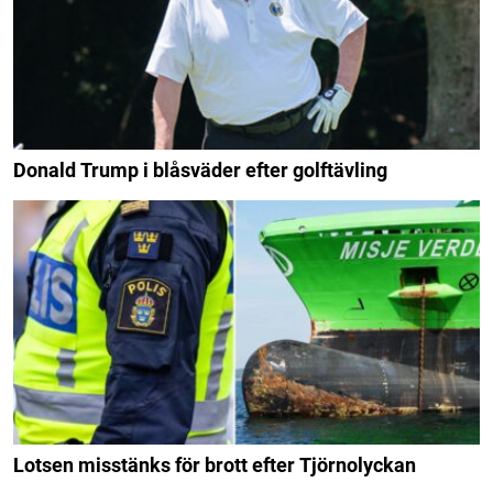
Donald Trump i blåsväder efter golftävling
Lotsen misstänks för brott efter Tjörnolyckan