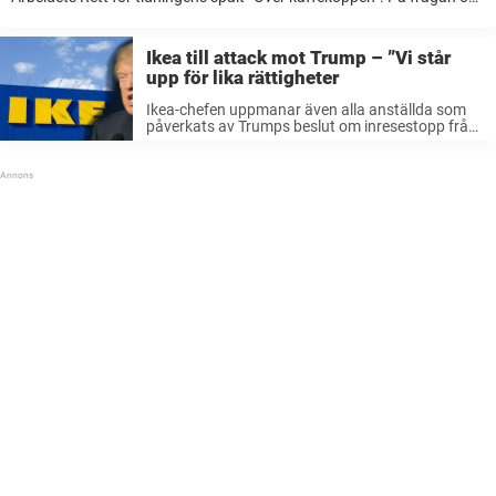
vem han ville ta med sig på en öde ö, och varför, hade Lars ett ...
Ikea till attack mot Trump – ”Vi står
upp för lika rättigheter
Ikea-chefen uppmanar även alla anställda som
påverkats av Trumps beslut om inresestopp från
sju olika länder, i huvudsak muslimska, att
kontakta företaget och att de kommer få fri
juridisk rådgivning. Lars Petersson tar även upp
...