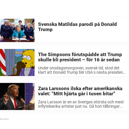
Svenska Matildas parodi på Donald
Trump
The Simpsons förutspådde att Trump
skulle bli president – för 16 år sedan
Under onsdagsmorgonen, svensk tid, stod det
klart att Donald Trump blir USA:s nästa president.
En överraskning enligt många, men kanske var
det bara en tidsfråga. I den animerade tv-serien
The Simpsons förutspådde man nämligen att
Zara Larssons ilska efter amerikanska
Trump skulle bli ...
valet: ”Mitt hjärta går i tusen bitar”
Zara Larsson är en av Sveriges största och mest
inflytelserika artister just nu. Då hon tillbringar
mycket av sin tid i USA var hon engagerad i
presidentvalet och hade stora förhoppningar om
resultatet, men när ...