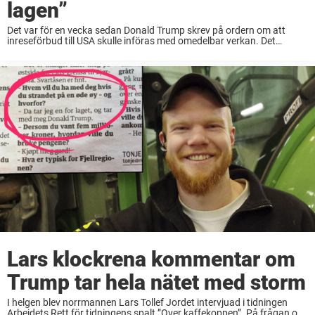
lagen”
Det var för en vecka sedan Donald Trump skrev på ordern om att
inreseförbud till USA skulle införas med omedelbar verkan. Det
handlade om människor med pass från sju länder, Syrien, Iran, Irak,
Somalia, Sudan, ...
Lars klockrena kommentar om
Trump tar hela nätet med storm
I helgen blev norrmannen Lars Tollef Jordet intervjuad i tidningen
Arbeidets Rett för tidningens spalt ”Over kaffekoppen”. På frågan om