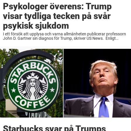
Psykologer överens: Trump
visar tydliga tecken på svår
psykisk sjukdom
I ett försök att upplysa och varna allmänheten publicerar professorn
John D. Gartner sin diagnos för Trump, skriver US News. Enligt
Gartner, som är psykolog vid högt ansedda Johns Hopkins University
School of Medicine, hävdar att Donald ...
Starbucks svar på Trumps