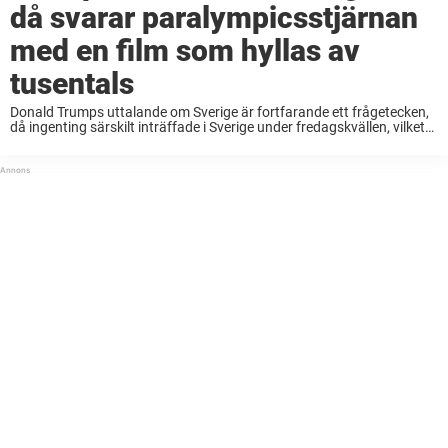
då svarar paralympicsstjärnan
med en film som hyllas av
tusentals
Donald Trumps uttalande om Sverige är fortfarande ett frågetecken,
då ingenting särskilt inträffade i Sverige under fredagskvällen, vilket
presidenten antydde i sitt tal. Som svar på presidentens märkliga
uttalande valde paralympicsstjärnan och föreläsaren Aron Anderson
...