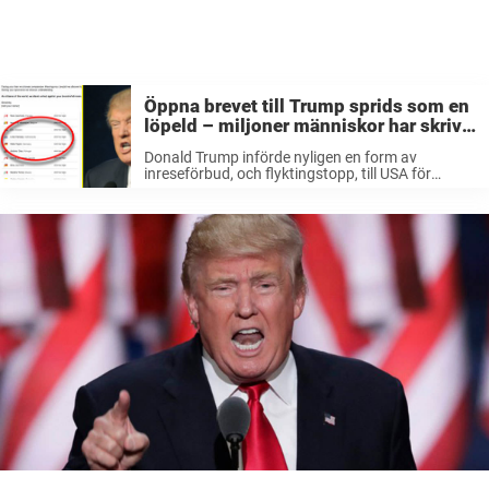
Öppna brevet till Trump sprids som en
löpeld – miljoner människor har skrivit
under
Donald Trump införde nyligen en form av
inreseförbud, och flyktingstopp, till USA för
människor från sju i huvudsak muslimska länder.
Sedan dess har protesterna mot Trump varit
omfattande, demonstrationer på flygplatser, från
myndigheter, regeringsledare till tusentals ...