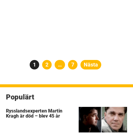
Sidnumrering
Sida
1
Sida
2
…
Sida
7
Nästa
för
inlägg
Populärt
Rysslandsexperten Martin
Kragh är död – blev 45 år