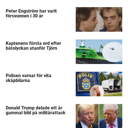
Peter Engström har varit
försvunnen i 30 år
Kaptenens första ord efter
båtolyckan utanför Tjörn
Polisen varnar för vita
skåpbilarna
Donald Trump delade ett år
gammal bild på militärattack