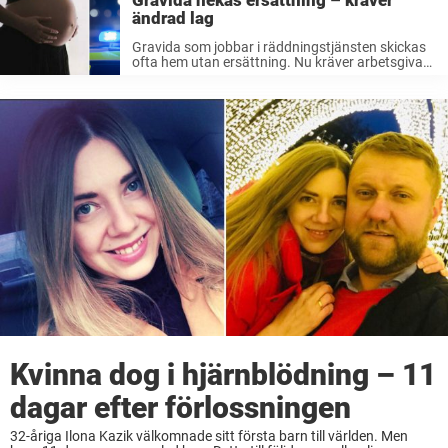
Gravida nekas ersättning – kräver
ändrad lag
Gravida som jobbar i räddningstjänsten skickas
ofta hem utan ersättning. Nu kräver arbetsgivare
och fack att den svenska lagen görs om.
Kvinna dog i hjärnblödning – 11
dagar efter förlossningen
32-åriga Ilona Kazik välkomnade sitt första barn till världen. Men