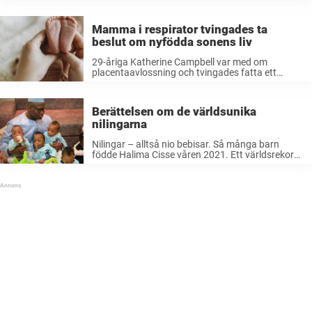
vändning i hennes historia kommit fram. 2006
översvämmades media av bilder på en 62-årig
kvinna som höll en ...
Mamma i respirator tvingades ta
beslut om nyfödda sonens liv
29-åriga Katherine Campbell var med om
placentaavlossning och tvingades fatta ett
beslut om nyfödda sonens liv när hon låg i
respirator.
Berättelsen om de världsunika
nilingarna
Nilingar – alltså nio bebisar. Så många barn
födde Halima Cisse våren 2021. Ett världsrekord
var satt – och nu, fyra år senare, skapar den
världsunika familjen rubriker igen. Halima Cisse
var 27 år då ...