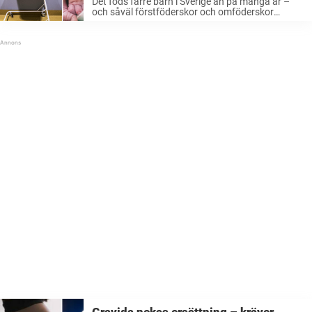
Det föds färre barn i Sverige än på många år –
och såväl förstföderskor och omföderskor
blir allt äldre. Det visar ny statistik.