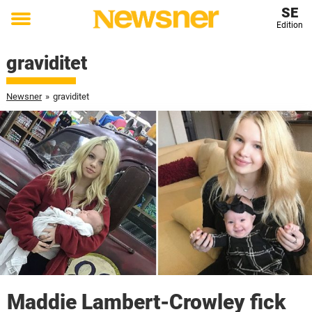
SE
Edition
Toggle
menu
graviditet
Newsner
»
graviditet
Maddie Lambert-Crowley fick