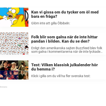
Kan vi gissa om du tycker om öl med
bara en fråga?
Glöm inte att gilla Ölbibeln:
Folk blir som galna när de inte hittar
pandan i bilden. Kan du se den?
Enligt den amerikanska sajten Buzzfeed blev folk
som galna i kommentarerna när de inte lyckades
hitta pandan. Flera har rapporterat att de suttit
lång tid, men helt omöjligt kunde hitta den. Så för
de som ...
Test: Vilken klassisk julkalender hör
du hemma i?
Klick i gilla om du vill ha fler svenska test: