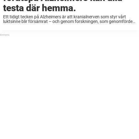
testa där hemma.
Ett tidigt tecken på Alzheimers är att kranialnerven som styr vårt
luktsinne blir försämrat – och genom forskningen, som genomfördes
på University of Florida i USA, har Jennifer Stamps upptäckt att
personer med Alzheimers har ...