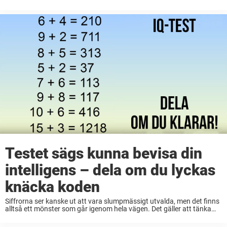
också kan göra rätt och slippa brun avokado!
Testet sägs kunna bevisa din
intelligens – dela om du lyckas
knäcka koden
Siffrorna ser kanske ut att vara slumpmässigt utvalda, men det finns
alltså ett mönster som går igenom hela vägen. Det gäller att tänka
utanför boxen – ta en ordentlig funderare och se om du klurar ...