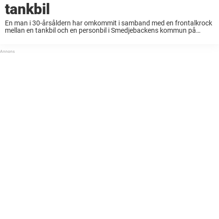
tankbil
En man i 30-årsåldern har omkommit i samband med en frontalkrock
mellan en tankbil och en personbil i Smedjebackens kommun på
söndagskvällen, rapporterar P4 Dalarna. Tankbilen innehöll farlig
syrgas som kan orsaka brand och händelsen ledde ...