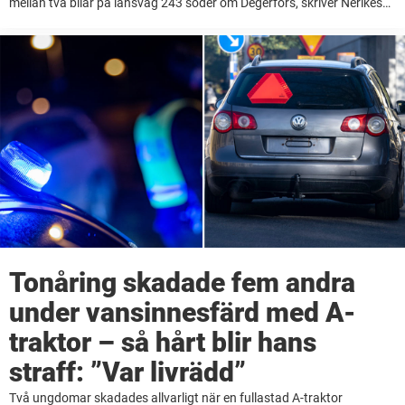
mellan två bilar på länsväg 243 söder om Degerfors, skriver Nerikes
Allehanda. Tre ambulanser har lämnat med skadade. – Jag har ingen
information om skadeläge, ...
Tonåring skadade fem andra
under vansinnesfärd med A-
traktor – så hårt blir hans
straff: ”Var livrädd”
Två ungdomar skadades allvarligt när en fullastad A-traktor