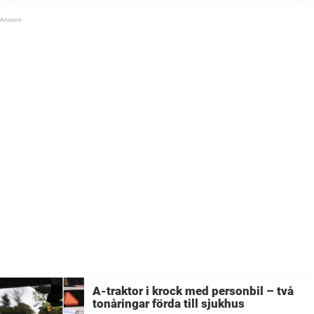
A-traktor i krock med personbil – två
tonåringar förda till sjukhus