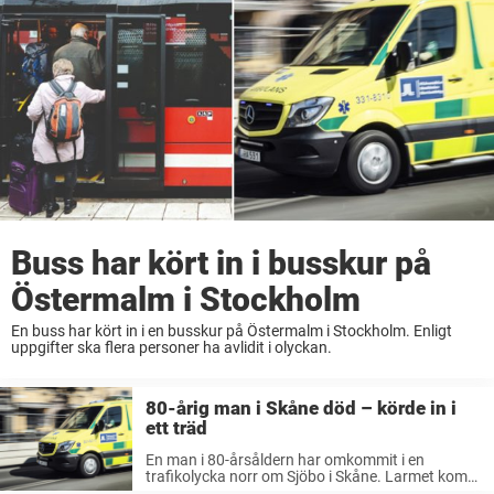
Buss har kört in i busskur på
Östermalm i Stockholm
En buss har kört in i en busskur på Östermalm i Stockholm. Enligt
uppgifter ska flera personer ha avlidit i olyckan.
80-årig man i Skåne död – körde in i
ett träd
En man i 80-årsåldern har omkommit i en
trafikolycka norr om Sjöbo i Skåne. Larmet kom
till polisen vid 9-tiden på onsdagsmorgonen.