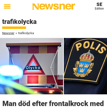
SE
Edition
Toggle
menu
trafikolycka
Newsner
»
trafikolycka
Man död efter frontalkrock med