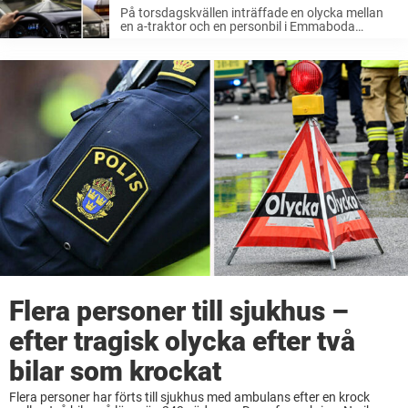
På torsdagskvällen inträffade en olycka mellan
en a-traktor och en personbil i Emmaboda
kommun. Två pojkar i tonåren vårdas nu för
allvarliga skador. Barometern var först med att
rapportera om händelsen. Det var vid 18-tiden ...
Flera personer till sjukhus –
efter tragisk olycka efter två
bilar som krockat
Flera personer har förts till sjukhus med ambulans efter en krock