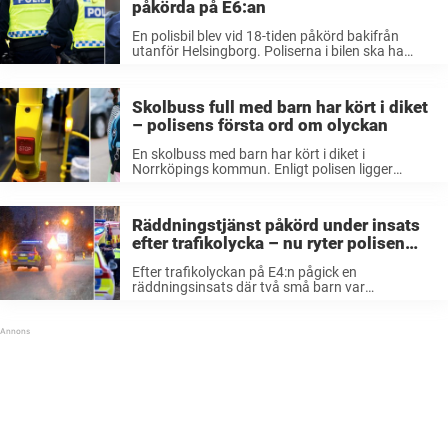
påkörda på E6:an
En polisbil blev vid 18-tiden påkörd bakifrån
utanför Helsingborg. Poliserna i bilen ska ha
förts till sjukhus med ambulans, men det finns
inga rapporter om att någon ska ha blivit
allvarligt skadad. Enligt polisens egen hemsida
Skolbuss full med barn har kört i diket
togs ...
– polisens första ord om olyckan
En skolbuss med barn har kört i diket i
Norrköpings kommun. Enligt polisen ligger
bussen på sidan, vilket gjort att passagerarna
inte kunnat ta sig ut. – Initialt finns det inga
uppgifter om att någon ska vara allvarligt
Räddningstjänst påkörd under insats
skadad, säger Mats Pettersson, p
efter trafikolycka – nu ryter polisen
ifrån: ”Hade kunnat sluta riktigt illa”
Efter trafikolyckan på E4:n pågick en
räddningsinsats där två små barn var
inblandade. Då krockade plötsligt en annan
personbil med räddningstjänsten. Nu går polisen
ut med en viktig uppmaning till alla trafikanter.
Den kanske allra ...