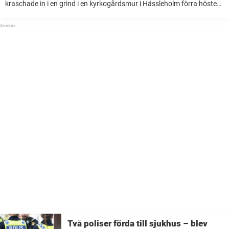
kraschade in i en grind i en kyrkogårdsmur i Hässleholm förra hösten.
Den i dag 17-årige föraren, som saknade körkort, döms nu till
ungdomsvård, skriver Norra Skåne. Totalt ...
Två poliser förda till sjukhus – blev