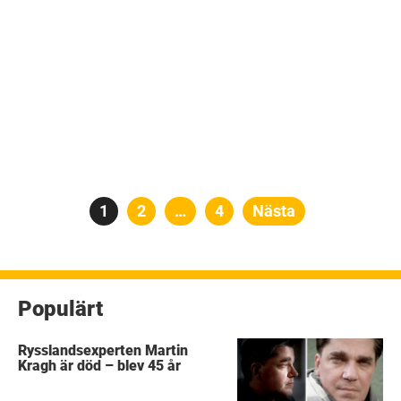
Sidnumrering
Sida
1
Sida
2
…
Sida
4
Nästa
för
inlägg
Populärt
Rysslandsexperten Martin
Kragh är död – blev 45 år