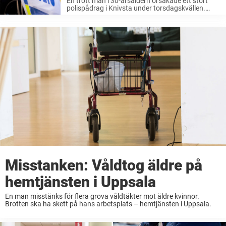
En trött man i 30-årsåldern orsakade ett stort
polispådrag i Knivsta under torsdagskvällen.
Mannen hade somnat inne i en stor matbutik.
Misstanken: Våldtog äldre på
hemtjänsten i Uppsala
En man misstänks för flera grova våldtäkter mot äldre kvinnor.
Brotten ska ha skett på hans arbetsplats – hemtjänsten i Uppsala.