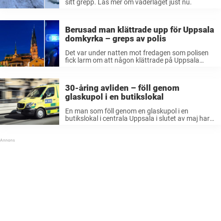
sitt grepp. Läs mer om väderläget just nu.
Berusad man klättrade upp för Uppsala
domkyrka – greps av polis
Det var under natten mot fredagen som polisen
fick larm om att någon klättrade på Uppsala
domkyrka. Enligt uppgifter så försökte han fästa
något på domkyrkan. UNT var först med att
rapportera om händelsen. Det ...
30-åring avliden – föll genom
glaskupol i en butikslokal
En man som föll genom en glaskupol i en
butikslokal i centrala Uppsala i slutet av maj har
avlidit, rapporterar P4 Uppland. Mannen, som var
i 30-årsåldern, vårdades i flera veckor på
Akademiska sjukhuset för livshotande skador.
Förbipasserande ...