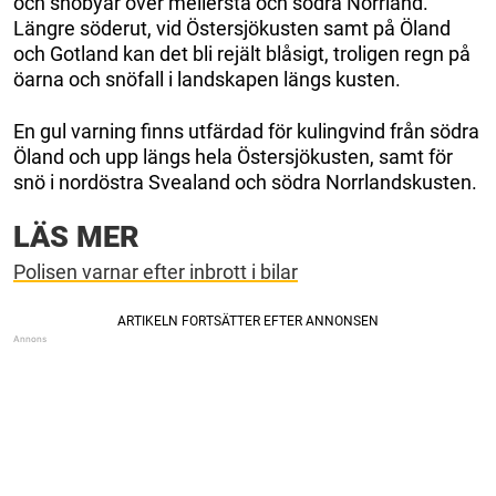
och snöbyar över mellersta och södra Norrland.
Längre söderut, vid Östersjökusten samt på Öland
och Gotland kan det bli rejält blåsigt, troligen regn på
öarna och snöfall i landskapen längs kusten.
En gul varning finns utfärdad för kulingvind från södra
Öland och upp längs hela Östersjökusten, samt för
snö i nordöstra Svealand och södra Norrlandskusten.
LÄS MER
Polisen varnar efter inbrott i bilar