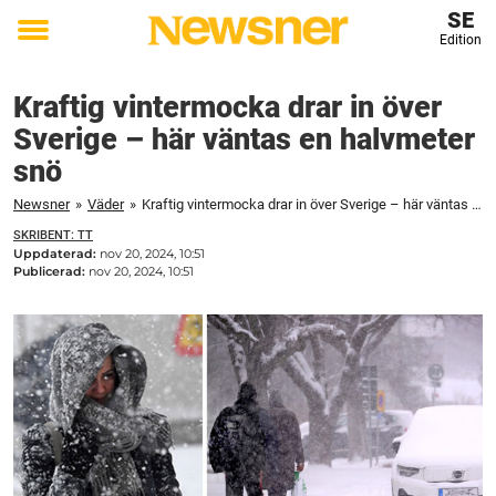
SE
Edition
Toggle
menu
Kraftig vintermocka drar in över
Sverige – här väntas en halvmeter
snö
Newsner
»
Väder
»
Kraftig vintermocka drar in över Sverige – här väntas en halvmeter snö
SKRIBENT: TT
Uppdaterad:
nov 20, 2024, 10:51
Publicerad:
nov 20, 2024, 10:51