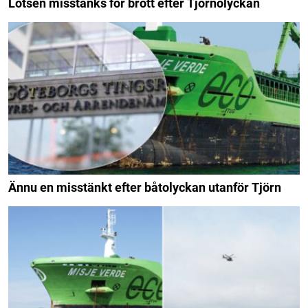
Lotsen misstänks för brott efter Tjörnolyckan
Ännu en misstänkt efter båtolyckan utanför Tjörn