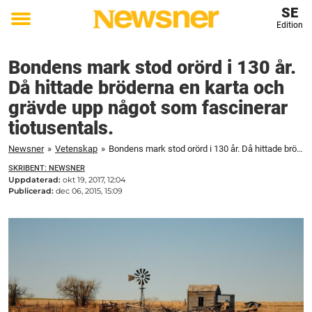
SE
Edition
Toggle
menu
Bondens mark stod orörd i 130 år.
Då hittade bröderna en karta och
grävde upp något som fascinerar
tiotusentals.
Newsner
»
Vetenskap
»
Bondens mark stod orörd i 130 år. Då hittade bröderna en karta och grävde upp något som fascinerar tiotusentals.
SKRIBENT: NEWSNER
Uppdaterad:
okt 19, 2017, 12:04
Publicerad:
dec 06, 2015, 15:09