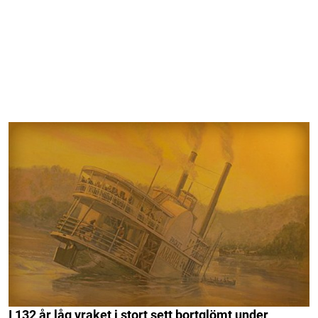
I 132 år låg vraket i stort sett bortglömt under