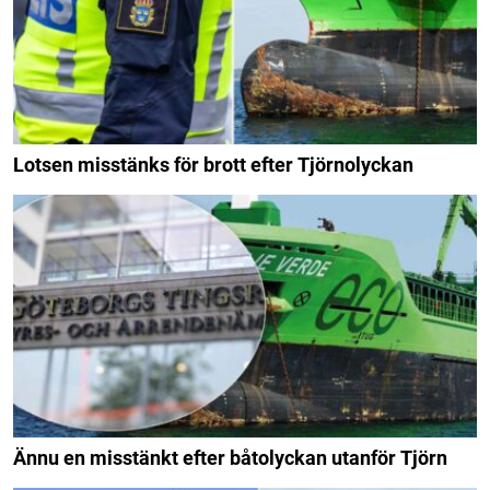
Lotsen misstänks för brott efter Tjörnolyckan
Ännu en misstänkt efter båtolyckan utanför Tjörn