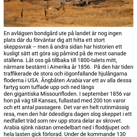
En avlägsen bond
gård ute på landet är nog ingen
plats där du förväntar dig att hitta ett stort
skeppsvrak – men å andra sidan har historien ett
kusligt sätt att göra sig påmind på de mest oanade
ställena. Låt oss gå tillbaka till 1800-talets mitt,
närmare bestämt i Amerika år 1856. På den här tiden
traffikerade de stora och iögonfallande hjulångarna
floderna i USA. Ångbåten
Arabia
var ett av alla dessa
fartyg som tuffade upp och ned längs
den gigantiska Missourifloden. I september 1856 var
hon på väg till Kansas, fullastad med 200 ton varor
och ett antal passagere. Det var en helt rutinmässig
resa, men den här ödesdigra dagen slog skeppet i ett
nedfallet träd som rev upp stora delar av skrovet.
Arabia sjönk nästan omedelbart ned i floddjupet och
hela lasten gick förlorad. Under de kommande 130