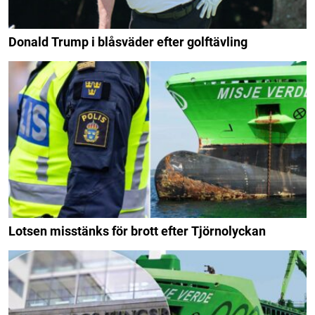
Donald Trump i blåsväder efter golftävling
Lotsen misstänks för brott efter Tjörnolyckan