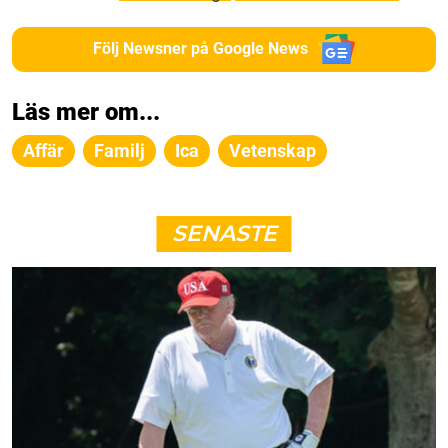
Följ Newsner på Google News
Läs mer om...
Affär
Familj
Ica
Vetenskap
SENASTE