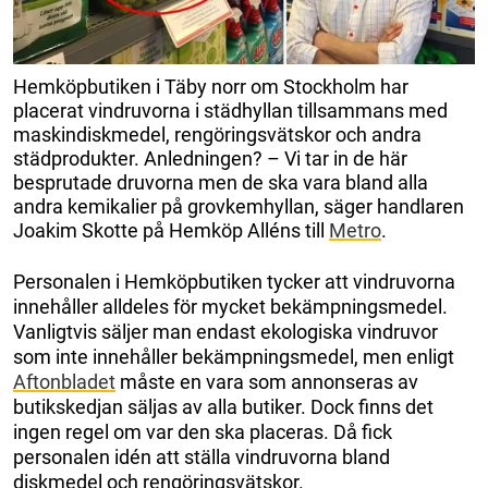
Hemköpbutiken i Täby norr om Stockholm har
placerat vindruvorna i städhyllan tillsammans med
maskindiskmedel, rengöringsvätskor och andra
städprodukter. Anledningen? – Vi tar in de här
besprutade druvorna men de ska vara bland alla
andra kemikalier på grovkemhyllan, säger handlaren
Joakim Skotte på Hemköp Alléns till
Metro
.
Personalen i Hemköpbutiken tycker att vindruvorna
innehåller alldeles för mycket bekämpningsmedel.
Vanligtvis säljer man endast ekologiska vindruvor
som inte innehåller bekämpningsmedel, men enligt
Aftonbladet
måste en vara som annonseras av
butikskedjan säljas av alla butiker. Dock finns det
ingen regel om var den ska placeras. Då fick
personalen idén att ställa vindruvorna bland
diskmedel och rengöringsvätskor.