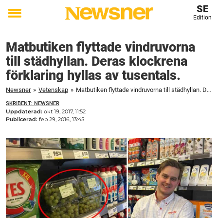
SE
Edition
Toggle
menu
Matbutiken flyttade vindruvorna
till städhyllan. Deras klockrena
förklaring hyllas av tusentals.
Newsner
»
Vetenskap
»
Matbutiken flyttade vindruvorna till städhyllan. Deras klockrena förklaring hyllas av tusentals.
SKRIBENT: NEWSNER
Uppdaterad:
okt 19, 2017, 11:52
Publicerad:
feb 29, 2016, 13:45