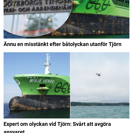
Ännu en misstänkt efter båtolyckan utanför Tjörn
Expert om olyckan vid Tjörn: Svårt att avgöra
ansvaret