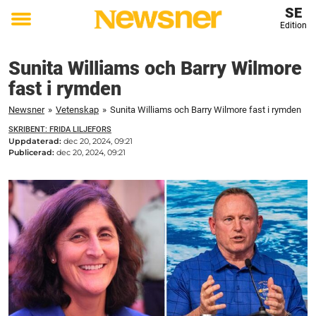
SE
Edition
Toggle
menu
Sunita Williams och Barry Wilmore
fast i rymden
Newsner
»
Vetenskap
»
Sunita Williams och Barry Wilmore fast i rymden
SKRIBENT: FRIDA LILJEFORS
Uppdaterad:
dec 20, 2024, 09:21
Publicerad:
dec 20, 2024, 09:21