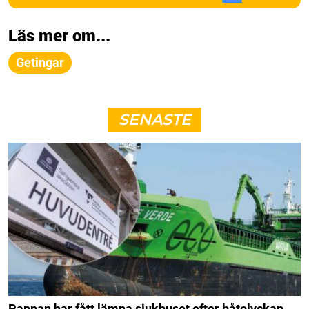
Läs mer om...
Getingar
SENASTE
Pappan har fått lämna sjukhuset efter båtolyckan