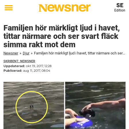
SE
Edition
Toggle
menu
Familjen hör märkligt ljud i havet,
tittar närmare och ser svart fläck
simma rakt mot dem
Newsner
»
Djur
»
Familjen hör märkligt ljud i havet, tittar närmare och ser svart fläck simma rakt mot dem
SKRIBENT: NEWSNER
Uppdaterad:
okt 19, 2017, 12:28
Publicerad:
aug 11, 2017, 08:04