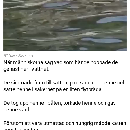
Bildkälla: Facebook
När människorna såg vad som hände hoppade de
genast ner i vattnet.
De simmade fram till katten, plockade upp henne och
satte henne i säkerhet på en liten flytbräda.
De tog upp henne i båten, torkade henne och gav
henne vård.
Förutom att vara utmattad och hungrig mådde katten
som tur var bra.