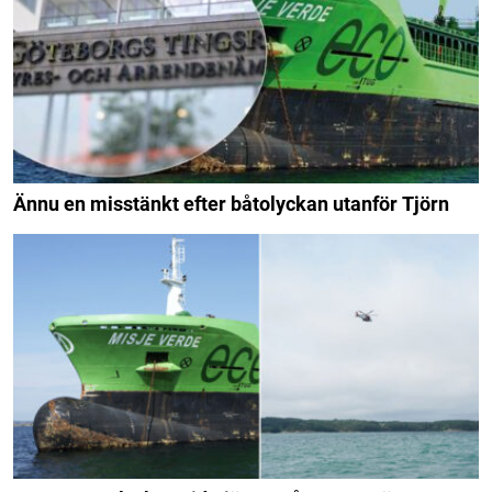
Ännu en misstänkt efter båtolyckan utanför Tjörn