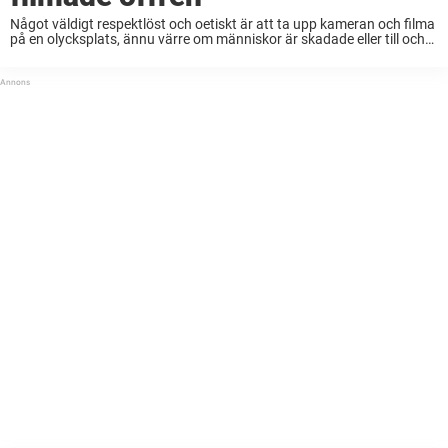
Något väldigt respektlöst och oetiskt är att ta upp kameran och filma
på en olycksplats, ännu värre om människor är skadade eller till och
med har omkommit. Dessutom skapar det stora problem för
räddningspersonalen som ...