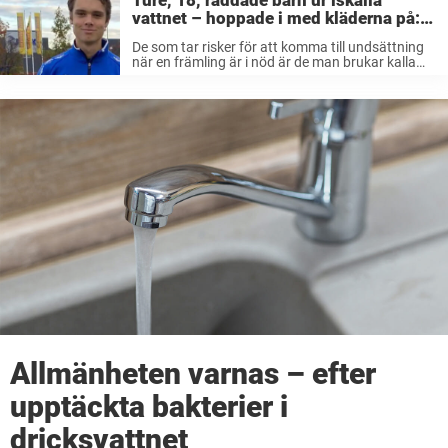
Ture, 18, räddade barn ur iskalla
vattnet – hoppade i med kläderna på:
”Var lite i chock”
De som tar risker för att komma till undsättning
när en främling är i nöd är de man brukar kalla
för vardagshjältar. 18-årige Ture Leden är ett
exempel på en sådan. Tures hemfärd från
fotbollsträningen ...
Allmänheten varnas – efter
upptäckta bakterier i
dricksvattnet