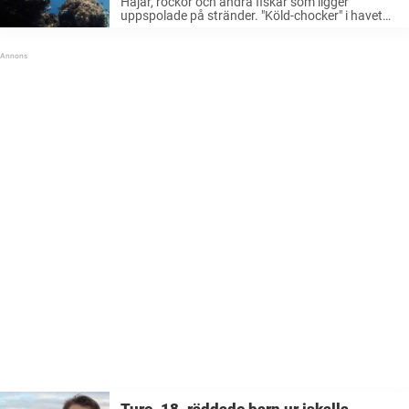
Hajar, rockor och andra fiskar som ligger
uppspolade på stränder. "Köld-chocker" i havet
blir allt vanligare och kan orsaka massdöd bland
marina djur, enligt en ny studie. – Det är
överraskande att det är så dödligt, säger
forskaren Fredrik Jutfelt. Vår