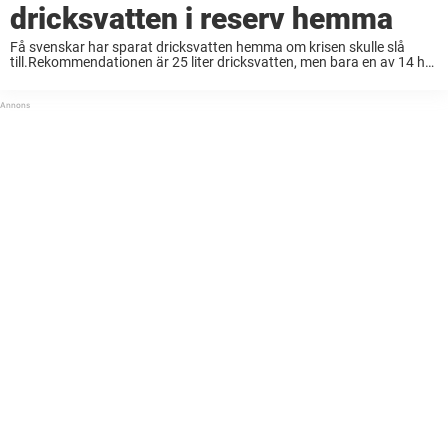
dricksvatten i reserv hemma
Få svenskar har sparat dricksvatten hemma om krisen skulle slå
till.Rekommendationen är 25 liter dricksvatten, men bara en av 14 har
tillräckligt med krisvatten hemma. – Samhället kan behöva en vecka
för att få tid ...