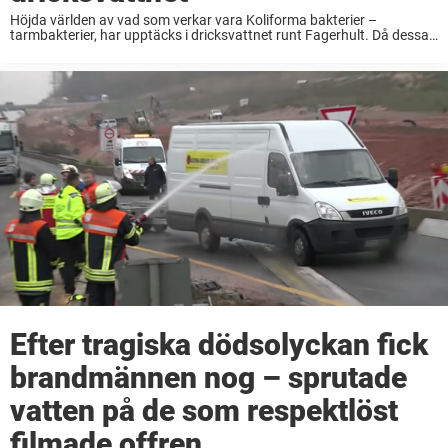
Höjda världen av vad som verkar vara Koliforma bakterier –
tarmbakterier, har upptäcks i dricksvattnet runt Fagerhult. Då dessa
är hälsofarliga att få i sig så går räddningschefen ut med ett viktigt
meddelande till allmänheten ...
Efter tragiska dödsolyckan fick
brandmännen nog – sprutade
vatten på de som respektlöst
filmade offren