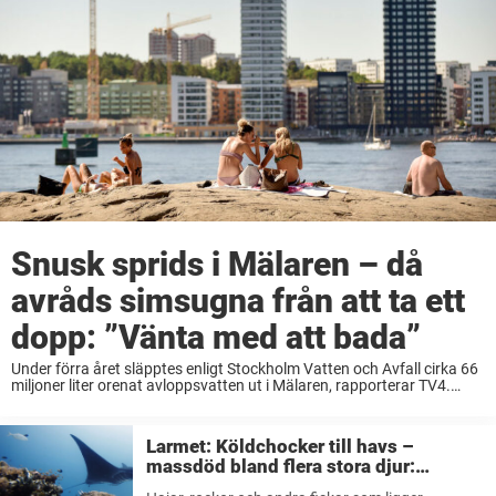
Snusk sprids i Mälaren – då
avråds simsugna från att ta ett
dopp: ”Vänta med att bada”
Under förra året släpptes enligt Stockholm Vatten och Avfall cirka 66
miljoner liter orenat avloppsvatten ut i Mälaren, rapporterar TV4.
Anders Lundin som är miljö- och hälsoskyddsinspektör vid
Stockholms stad uppmanar stockholmarna att ha koll ...
Larmet: Köldchocker till havs –
massdöd bland flera stora djur:
”Oroande”