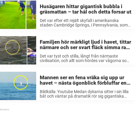
Husägaren hittar gigantisk bubbla i
gräsmattan – tar hål och detta forsar ut
Det var efter ett rejält skyfall i amerikanska
staden Cambridge Springs, i Pennsylvania, som
James Callender vaknade till det konstiga. En
stor bubbla hade dykt upp i hans gräsmatta.
James försökte att stampa hål på ...
Familjen hör märkligt ljud i havet, tittar
närmare och ser svart fläck simma rakt
mot dem
Det var tyst och stilla, långt från närmaste
civilisation, och allt som hördes var vågorna som
slog mot båten. Så döm av familjen Nikitinas
förvåning när de under sin båtutflykt på Svarta
havet plötsligt hörde ...
Mannen ser en fena vräka sig upp ur
havet – nästa ögonblick förbluffar en
hel värld
Bildkälla: Youtube Medan dykarna sitter i sin lilla
båt och väntar på dramatik rör sig gigantiska
varelser i det avgrundsdjupa vattnet under dem.
Helt plötsligt skymtas två knölvalar, en mamma
med sin kalv, som simmar ...