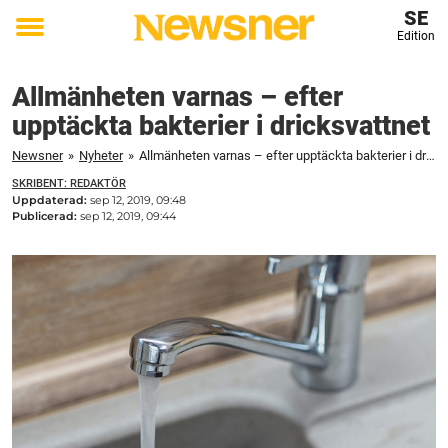
SE
Edition
Toggle
menu
Allmänheten varnas – efter
upptäckta bakterier i dricksvattnet
Newsner
»
Nyheter
»
Allmänheten varnas – efter upptäckta bakterier i dricksvattnet
SKRIBENT: REDAKTÖR
Uppdaterad:
sep 12, 2019, 09:48
Publicerad:
sep 12, 2019, 09:44