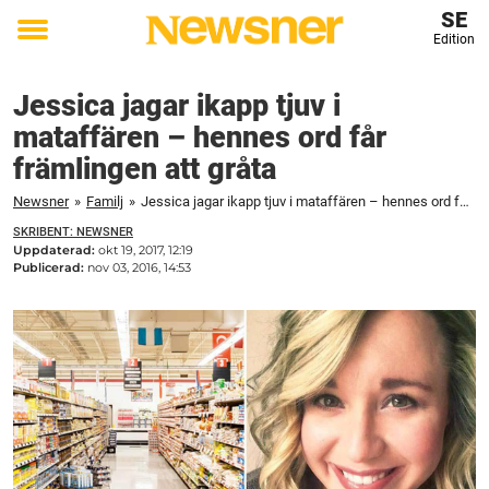
SE
Edition
Toggle
menu
Jessica jagar ikapp tjuv i
mataffären – hennes ord får
främlingen att gråta
Newsner
»
Familj
»
Jessica jagar ikapp tjuv i mataffären – hennes ord får främlingen att gråta
SKRIBENT: NEWSNER
Uppdaterad:
okt 19, 2017, 12:19
Publicerad:
nov 03, 2016, 14:53