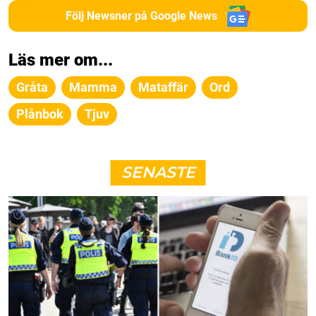
Följ Newsner på Google News
Läs mer om...
Gråta
Mamma
Mataffär
Ord
Plånbok
Tjuv
SENASTE