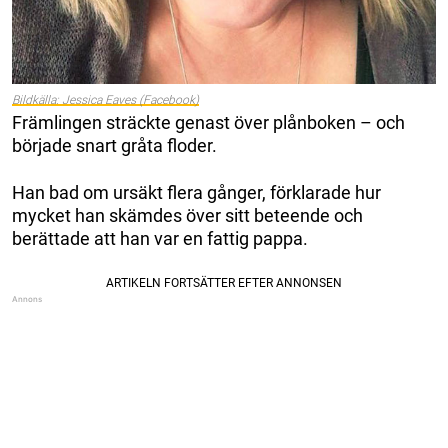
Bildkälla: Jessica Eaves (Facebook)
Främlingen sträckte genast över plånboken – och
började snart gråta floder.
Han bad om ursäkt flera gånger, förklarade hur
mycket han skämdes över sitt beteende och
berättade att han var en fattig pappa.