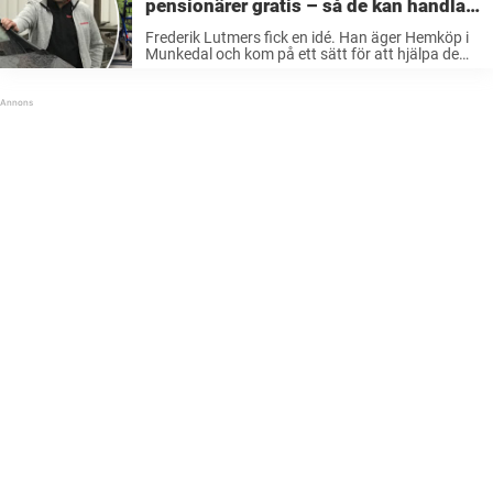
pensionärer gratis – så de kan handla
mat
Frederik Lutmers fick en idé. Han äger Hemköp i
Munkedal och kom på ett sätt för att hjälpa de
äldre att handla. Så han skaffade en niositsig
minibus och en chaufför, som från och med ...