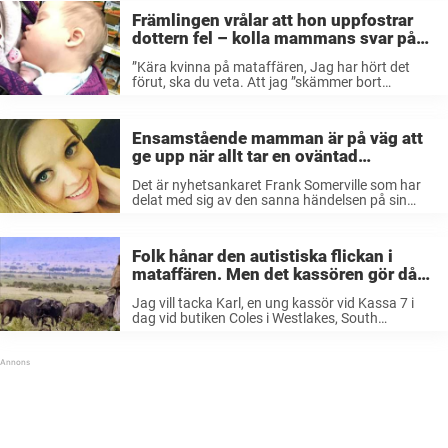
Främlingen vrålar att hon uppfostrar
dottern fel – kolla mammans svar på
tal
”Kära kvinna på mataffären, Jag har hört det
förut, ska du veta. Att jag ”skämmer bort
bebisen”. Du var övertygad om att hon aldrig
skulle lära sig vara ”självständig”. Jag log mot
dig, pussade min ...
Ensamstående mamman är på väg att
ge upp när allt tar en oväntad
vändning.
Det är nyhetsankaret Frank Somerville som har
delat med sig av den sanna händelsen på sin
Facebook-sida. Han fick berättelsen skickad till
sig av Tawny och tyckte att den var så stark att
han bestämde sig ...
Folk hånar den autistiska flickan i
mataffären. Men det kassören gör då
ger mig hopp om mänskligheten.
Jag vill tacka Karl, en ung kassör vid Kassa 7 i
dag vid butiken Coles i Westlakes, South
Australia. Min dotter är fem år gammal och har
allvarliga funktionsnedsättningar, en hjärnskada
orsakad av en stroke ...