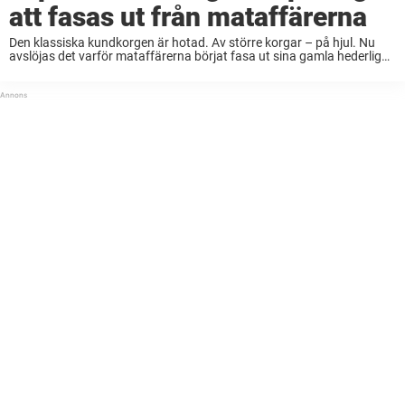
att fasas ut från mataffärerna
Den klassiska kundkorgen är hotad. Av större korgar – på hjul. Nu
avslöjas det varför mataffärerna börjat fasa ut sina gamla hederliga
korgar. Den har alltid funnits där. Kundkorgen. Den som du både kan
bära ...