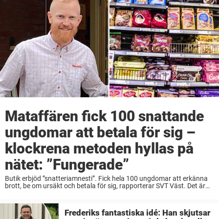
Mataffären fick 100 snattande
ungdomar att betala för sig –
klockrena metoden hyllas på
nätet: ”Fungerade”
Butik erbjöd ”snatteriamnesti”. Fick hela 100 ungdomar att erkänna
brott, be om ursäkt och betala för sig, rapporterar SVT Väst. Det är
många butiker som har problem med snatteri. Det vanliga är att
personen tas ...
Frederiks fantastiska idé: Han skjutsar