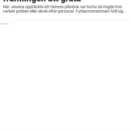
När Jessica upptäckte att hennes plånbok var borta så ringde hon
varken polisen eller skrek efter personal. Fyrbarnsmamman höll sig
lugn och bestämde sig för att på egen hand försöka lösa situationen
utan att ställa till ...