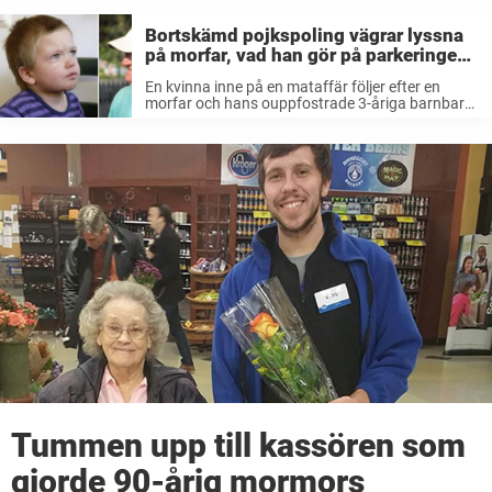
Bortskämd pojkspoling vägrar lyssna
på morfar, vad han gör på parkeringen
chockar främlingen
En kvinna inne på en mataffär följer efter en
morfar och hans ouppfostrade 3-åriga barnbarn.
Det är uppenbart för kvinnan att den gamle
mannen har fullt bestyr med pojken som skriker
efter godis på godisavdelningen, ...
Tummen upp till kassören som
gjorde 90-årig mormors