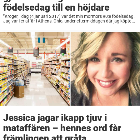
födelsedag till en höjdare
”Kroger, i dag (4 januari 2017) var det min mormors 90:e födelsedag.
Jag var i er affär i Athens, Ohio, under eftermiddagen där jag köpte en
tårta till henne och pratade med den vänliga mannen ...
Jessica jagar ikapp tjuv i
mataffären – hennes ord får
främlingen att gråta