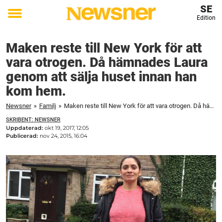
SE
Edition
Toggle
menu
Maken reste till New York för att
vara otrogen. Då hämnades Laura
genom att sälja huset innan han
kom hem.
Newsner
»
Familj
»
Maken reste till New York för att vara otrogen. Då hämnades Laura genom att sälja huset innan han kom hem.
SKRIBENT: NEWSNER
Uppdaterad:
okt 19, 2017, 12:05
Publicerad:
nov 24, 2015, 16:04