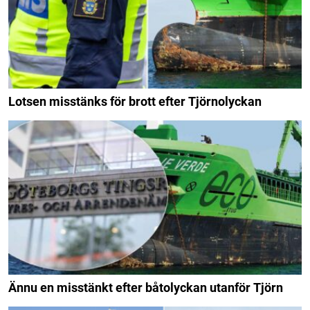
Lotsen misstänks för brott efter Tjörnolyckan
Ännu en misstänkt efter båtolyckan utanför Tjörn