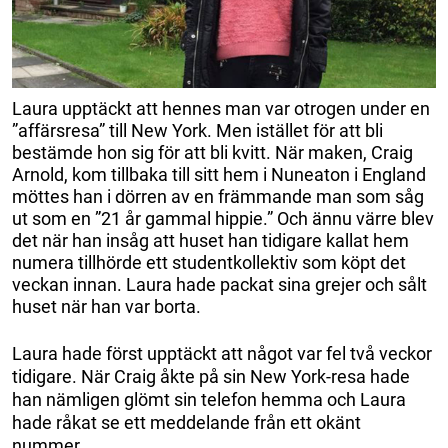
Laura upptäckt att hennes man var otrogen under en
”affärsresa” till New York. Men istället för att bli
bestämde hon sig för att bli kvitt. När maken, Craig
Arnold, kom tillbaka till sitt hem i Nuneaton i England
möttes han i dörren av en främmande man som såg
ut som en ”21 år gammal hippie.” Och ännu värre blev
det när han insåg att huset han tidigare kallat hem
numera tillhörde ett studentkollektiv som köpt det
veckan innan. Laura hade packat sina grejer och sålt
huset när han var borta.
Laura hade först upptäckt att något var fel två veckor
tidigare. När Craig åkte på sin New York-resa hade
han nämligen glömt sin telefon hemma och Laura
hade råkat se ett meddelande från ett okänt
nummer.