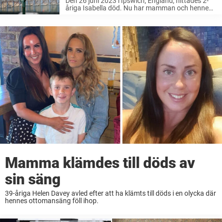
Den 26 juni 2023 i Ipswich, England, hittades 2-
åriga Isabella död. Nu har mamman och hennes
pojkvän fått sina straff. Läs mer om domen.
Mamma klämdes till döds av
sin säng
39-åriga Helen Davey avled efter att ha klämts till döds i en olycka där
hennes ottomansäng föll ihop.