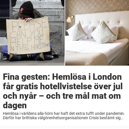
Fina gesten: Hemlösa i London
får gratis hotellvistelse över jul
och nyår – och tre mål mat om
dagen
Hemlösa i världens alla hörn har haft det extra tufft under pandemin.
Därför har brittiska välgörenhetsorganisationen Crisis bestämt sig
för att erbjuda alla hemlösa i London en hotellvistelse över jul och
nyår, rapporterar TT. I ...