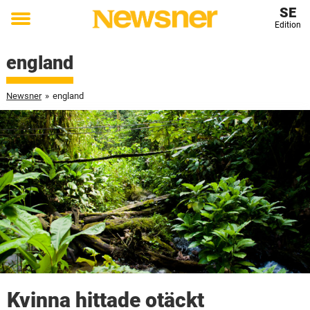
SE
Edition
Toggle
menu
england
Newsner
»
england
Kvinna hittade otäckt