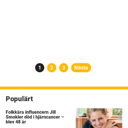
Sidnumrering
Sida
1
Sida
2
Sida
3
Nästa
för
inlägg
Populärt
Folkkära influencern Jill
Smokler död i hjärncancer –
blev 48 år