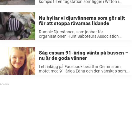
kompis till en tågstation som ligger i Witton i
Englands näst största stad, Birmingham. Där
blev hon ivägledd av en man till en del av
byggnaden som ...
Nu hyllar vi djurvännerna som gör allt
för att stoppa rävarnas lidande
Rumble Djurvännen, som jobbar för
organisationen Hunt Saboteurs Association,
gömmer sig i skogen och ser hur jägarna hetsar
sina hundar till att attackera räven. Men
djurvännen tänker inte bara se på – hon tänker
Såg ensam 91-åring vänta på bussen –
agera. För ...
nu är de goda vänner
I ett inlägg på Facebook berättar Gemma om
mötet med 91-åriga Edna och den vänskap som
direkt började blomma. – Vi började bara prata
och då berättade hon att hon skulle åka in till
stan ...