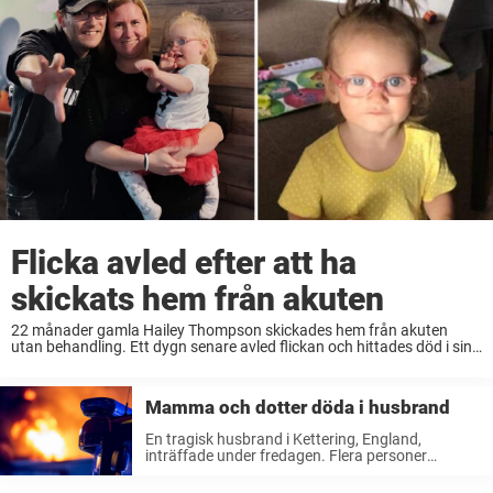
Flicka avled efter att ha
skickats hem från akuten
22 månader gamla Hailey Thompson skickades hem från akuten
utan behandling. Ett dygn senare avled flickan och hittades död i sin
säng.
Mamma och dotter döda i husbrand
En tragisk husbrand i Kettering, England,
inträffade under fredagen. Flera personer
omkom i olyckan, inklusive en 4 år gammal flicka.