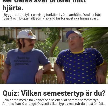
hjärta.
Byggarbetare fyller en viktig funktion i vårt samhälle. De sliter hårt
fysiskt och bygger allt som vi ibland tar för givet ska finnas i vår
vardag. Nyligen började amerikanska byggarbetare att jobba med att
föra ...
Quiz: Vilken semestertyp är du?
Dela gärna med dina vänner och se om ni är samma semestertyp.
Annons från X-change: Oavsett vilken typ av resenär du är så är rätt
valuta är bland det viktigaste att ha med sig när ...