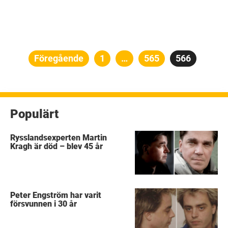
Sidnumrering
Föregående
Sida
1
…
Sida
565
Sida
566
för
inlägg
Populärt
Rysslandsexperten Martin
Kragh är död – blev 45 år
Peter Engström har varit
försvunnen i 30 år