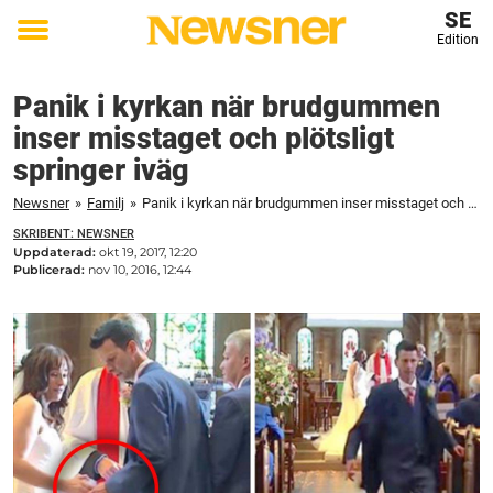
SE
Edition
Toggle
menu
Panik i kyrkan när brudgummen
inser misstaget och plötsligt
springer iväg
Newsner
»
Familj
»
Panik i kyrkan när brudgummen inser misstaget och plötsligt springer iväg
SKRIBENT: NEWSNER
Uppdaterad:
okt 19, 2017, 12:20
Publicerad:
nov 10, 2016, 12:44