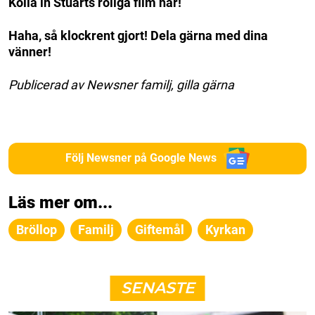
Kolla in Stuarts roliga film här!
Haha, så klockrent gjort! Dela gärna med dina
vänner!
Publicerad av Newsner familj, gilla gärna
Följ Newsner på Google News
Läs mer om...
Bröllop
Familj
Giftemål
Kyrkan
SENASTE