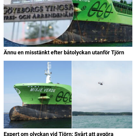
Ännu en misstänkt efter båtolyckan utanför Tjörn
Expert om olyckan vid Tjörn: Svårt att avgöra