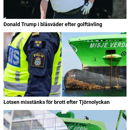
Donald Trump i blåsväder efter golftävling
Lotsen misstänks för brott efter Tjörnolyckan