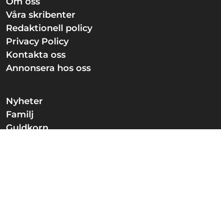
Om oss
Våra skribenter
Redaktionell policy
Privacy Policy
Kontakta oss
Annonsera hos oss
Nyheter
Familj
Guldkorn
Knep
Berättelser
Nöjeslivet
Sportbibeln
Ansvarig utgivare:
Christian Ström