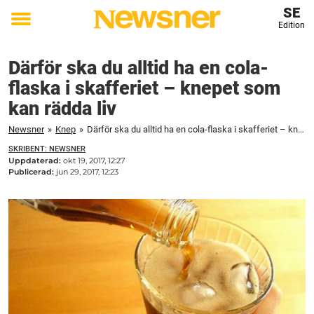
SE
Edition
Toggle
menu
Därför ska du alltid ha en cola-
flaska i skafferiet – knepet som
kan rädda liv
Newsner
»
Knep
»
Därför ska du alltid ha en cola-flaska i skafferiet – knepet som kan rädda liv
SKRIBENT: NEWSNER
Uppdaterad:
okt 19, 2017, 12:27
Publicerad:
jun 29, 2017, 12:23