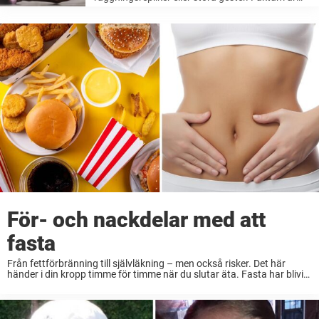
att de mest kraftfulla signalerna om attraktion
ofta är tysta. Från en mjuk beröring till en
meningsfull blick, våra kroppar kan tala – ...
För- och nackdelar med att
fasta
Från fettförbränning till självläkning – men också risker. Det här
händer i din kropp timme för timme när du slutar äta. Fasta har blivit
allt mer populärt – både av religiösa skäl och som en ...