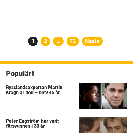
Sidnumrering
Sida
1
Sida
2
…
Sida
72
Nästa
för
inlägg
Populärt
Rysslandsexperten Martin
Kragh är död – blev 45 år
Peter Engström har varit
försvunnen i 30 år