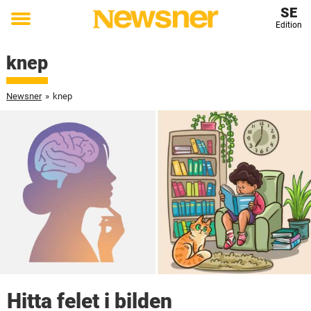
SE
Edition
Toggle
menu
knep
Newsner
»
knep
Hitta felet i bilden