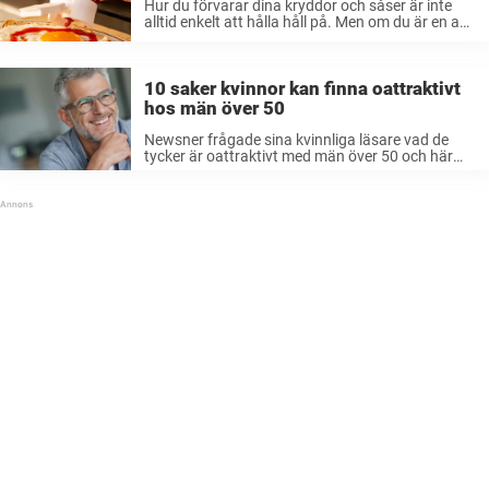
Hur du förvarar dina kryddor och såser är inte
alltid enkelt att hålla håll på. Men om du är en av
de personer som ställer ketchupen i skafferiet –
då är det dags att tänka ...
10 saker kvinnor kan finna oattraktivt
hos män över 50
Newsner frågade sina kvinnliga läsare vad de
tycker är oattraktivt med män över 50 och här
kommer svaret. Att få åldras och bli gammal är
en ynnest. Men låt oss vara ärliga, vi är inte ...