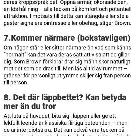
deras kroppsspråk det. Öppna armar, okorsade ben,
en lös hållning – alla tecken på komfort och potentiell
attraktion. I motsats till detta kan stängda eller stela
gester signalera ointresse eller obehag, säger Brown.
7.Kommer närmare (bokstavligen)
Om någon står eller sitter närmare än vad som känns
”normalt” kan det vara deras sätt att visa att de gillar
dig. Som Brown förklarar drar sig människor naturligt
mot det som de dras till. Men läs alltid av rummet –
gränser för personligt utrymme skiljer sig från person
till person.
8. Det där läppbettet? Kan betyda
mer än du tror
Att luta på huvudet, bita sig i läppen eller ge ett
lekfullt leende är klassiska flirtiga beteenden – men
de är inte idiotsäkra. Det kan också vara tecken på