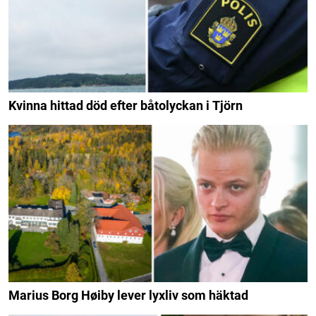
Kvinna hittad död efter båtolyckan i Tjörn
Marius Borg Høiby lever lyxliv som häktad