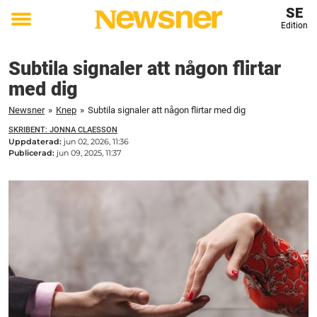
SE
Edition
Toggle
menu
Subtila signaler att någon flirtar
med dig
Newsner
»
Knep
»
Subtila signaler att någon flirtar med dig
SKRIBENT: JONNA CLAESSON
Uppdaterad:
jun 02, 2026, 11:36
Publicerad:
jun 09, 2025, 11:37