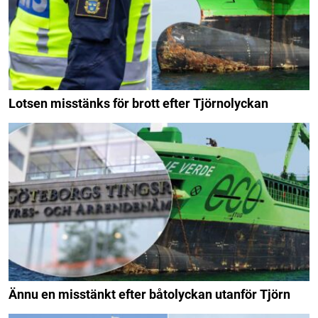
Lotsen misstänks för brott efter Tjörnolyckan
Ännu en misstänkt efter båtolyckan utanför Tjörn