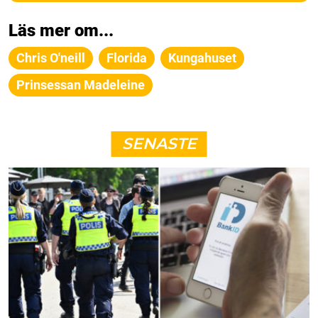
Läs mer om...
Chris O'neill
Florida
Kungahuset
Prinsessan Madeleine
SENASTE