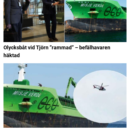
Olycksbåt vid Tjörn ”rammad” – befälhavaren
häktad