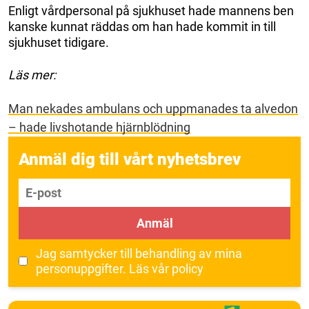
Enligt vårdpersonal på sjukhuset hade mannens ben
kanske kunnat räddas om han hade kommit in till
sjukhuset tidigare.
Läs mer:
Man nekades ambulans och uppmanades ta alvedon
– hade livshotande hjärnblödning
Anmäl dig till vårt nyhetsbrev
E-post
Anmäl
Jag samtycker till behandling av mina
personuppgifter.
Läs vår policy