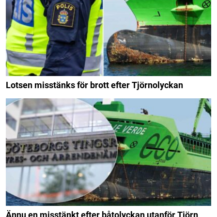
Lotsen misstänks för brott efter Tjörnolyckan
Ännu en misstänkt efter båtolyckan utanför Tjörn