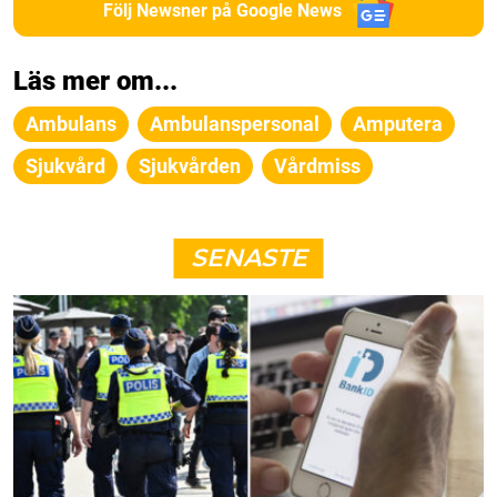
Följ Newsner på Google News
Läs mer om...
Ambulans
Ambulanspersonal
Amputera
Sjukvård
Sjukvården
Vårdmiss
SENASTE