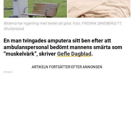
Bilderna har ingenting med texten att göra. Foto: FREDRIK SANDBERG/TT,
Shutterstock
En man tvingades amputera sitt ben efter att
ambulanspersonal bedömt mannens smärta som
”muskelvärk”, skriver
Gefle Dagblad
.