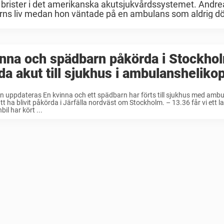
 brister i det amerikanska akutsjukvårdssystemet. Andre
arns liv medan hon väntade på en ambulans som aldrig dök
nna och spädbarn påkörda i Stockho
da akut till sjukhus i ambulansheliko
ln uppdateras En kvinna och ett spädbarn har förts till sjukhus med amb
att ha blivit påkörda i Järfälla nordväst om Stockholm. – 13.36 får vi ett 
bil har kört ...