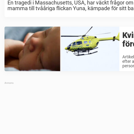
En tragedi i Massachusetts, USA, har väckt frågor om
mamma till tvååriga flickan Yuna, kämpade för sitt b
Kvi
för
Artike
efter 
person