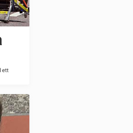
a
 ett