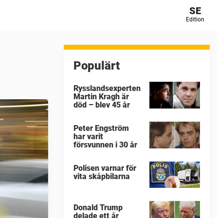
SE
Edition
Populärt
Rysslandsexperten
Martin Kragh är
död – blev 45 år
Peter Engström
har varit
försvunnen i 30 år
Polisen varnar för
vita skåpbilarna
Donald Trump
delade ett år