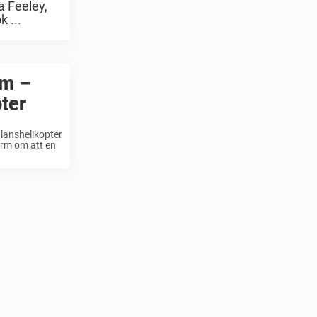
a Feeley,
 ...
lm –
pter
ulanshelikopter
larm om att en