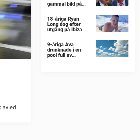
gammal bild på
militärattack
18-åriga Ryan
Long dog efter
utgång på Ibiza
9-åriga Ava
drunknade i en
pool full av
människor
s avled