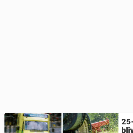
25-
bli