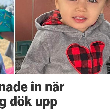
nade in när
g dök upp