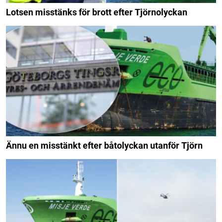
Lotsen misstänks för brott efter Tjörnolyckan
Ännu en misstänkt efter båtolyckan utanför Tjörn