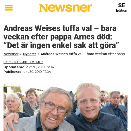
SE
Edition
Toggle
menu
Andreas Weises tuffa val – bara
veckan efter pappa Arnes död:
”Det är ingen enkel sak att göra”
Newsner
»
Nyheter
»
Andreas Weises tuffa val – bara veckan efter pappa Arnes död: ”Det är ingen enkel sak att göra”
SKRIBENT: JAKOB MEIJER
Uppdaterad:
okt 30, 2019, 17:04
Publicerad:
okt 30, 2019, 17:04