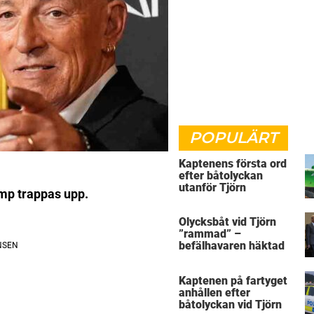
POPULÄRT
Kaptenens första ord
efter båtolyckan
utanför Tjörn
mp trappas upp.
Olycksbåt vid Tjörn
”rammad” –
befälhavaren häktad
Kaptenen på fartyget
anhållen efter
båtolyckan vid Tjörn