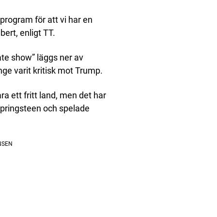
program för att vi har en
bert, enligt TT.
ate show” läggs ner av
ge varit kritisk mot Trump.
a ett fritt land, men det har
e Springsteen och spelade