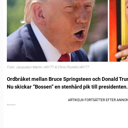
Foto: Jacquelyn Martin /AP/TT & Chris Pizzello/AP/TT
Ordbråket mellan Bruce Springsteen och Donald Tru
Nu skickar ”Bossen” en stenhård pik till presidenten.