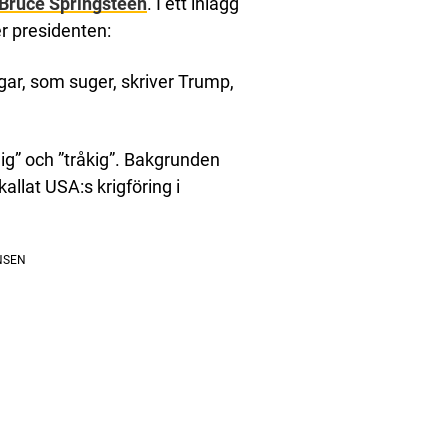
Bruce Springsteen
. I ett inlägg
r presidenten:
ar, som suger, skriver Trump,
ig” och ”tråkig”. Bakgrunden
allat USA:s krigföring i