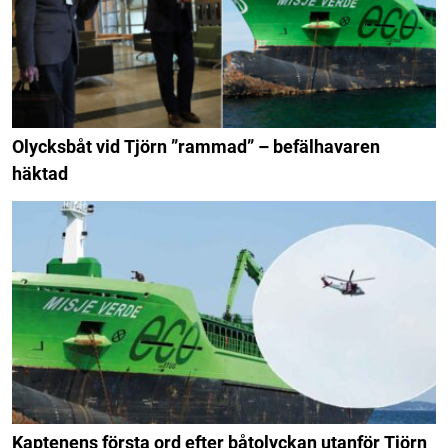
Olycksbåt vid Tjörn ”rammad” – befälhavaren
häktad
Kaptenens första ord efter båtolyckan utanför Tjörn