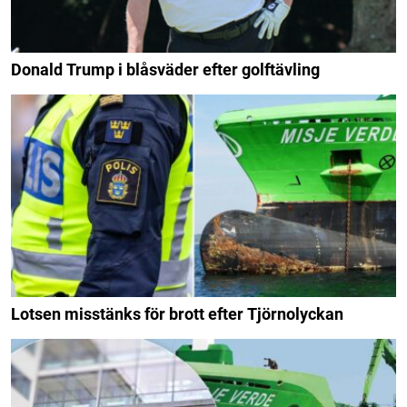
Donald Trump i blåsväder efter golftävling
Lotsen misstänks för brott efter Tjörnolyckan