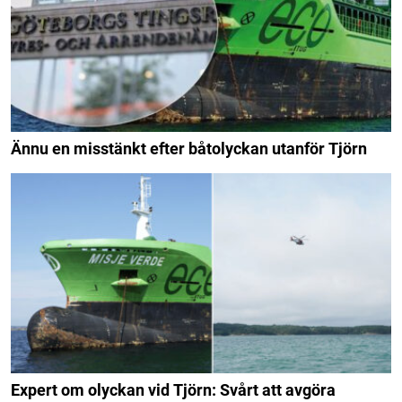
Ännu en misstänkt efter båtolyckan utanför Tjörn
Expert om olyckan vid Tjörn: Svårt att avgöra