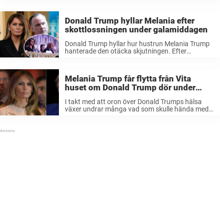
spekulationer på nätet.Nu har presidenten själv
förklarat varför han valde att sitta kvar när
skotten avlossades. Strax efter klockan 20.30 på
Donald Trump hyllar Melania efter
lördagen ...
skottlossningen under galamiddagen
Donald Trump hyllar hur hustrun Melania Trump
hanterade den otäcka skjutningen. Efter
galamiddagen i Washington talar presidenten ut.
– Hon hanterade det utmärkt, säger han i en
intervju med ”60 minutes”. En galamiddag för att
Melania Trump får flytta från Vita
...
huset om Donald Trump dör under
tiden som president
I takt med att oron över Donald Trumps hälsa
växer undrar många vad som skulle hända med
Melania Trump.Om Trump dör under sin tid som
president finns särskilda bestämmelser.Då
kommer vicepresident JD Vance att rycka ...