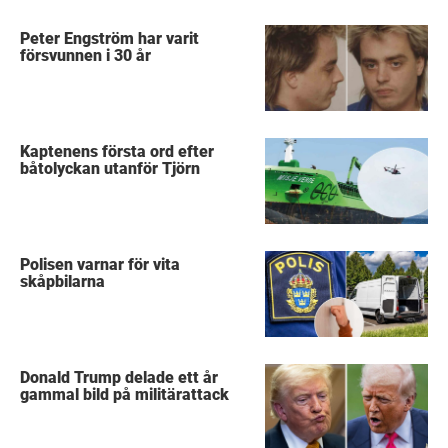
Peter Engström har varit
försvunnen i 30 år
Kaptenens första ord efter
båtolyckan utanför Tjörn
Polisen varnar för vita
skåpbilarna
Donald Trump delade ett år
gammal bild på militärattack