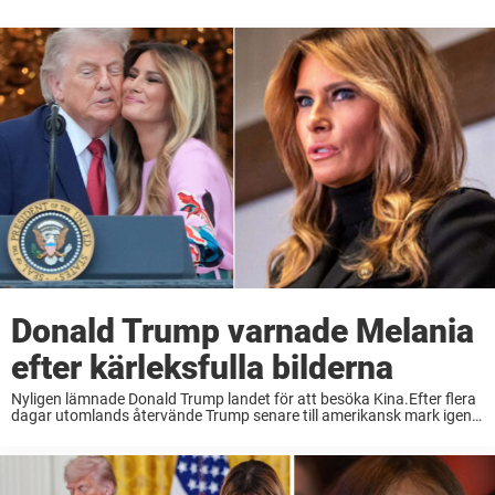
Donald Trump varnade Melania
efter kärleksfulla bilderna
Nyligen lämnade Donald Trump landet för att besöka Kina.Efter flera
dagar utomlands återvände Trump senare till amerikansk mark igen,
och förstås hem till hustrun Melania. När paret bland annat deltog i
en picknick vid Vita ...