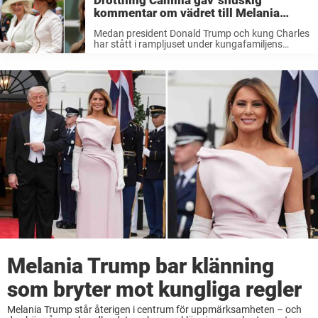
Drottning Camilla gav ’snuskig’
kommentar om vädret till Melania
Trump
Medan president Donald Trump och kung Charles
har stått i rampljuset under kungafamiljens
statsbesök i USA har även första damen Melania
Trump och drottning Camilla spelat viktiga roller.
I tisdags deltog alla fyra i en ...
Melania Trump bar klänning
som bryter mot kungliga regler
Melania Trump står återigen i centrum för uppmärksamheten – och