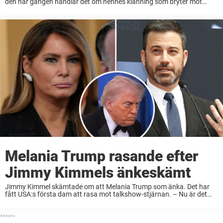
den här gången handlar det om hennes klänning som bryter mot
brittiska kungahusets klädkod. Under en storslagen statsmiddag i
Vita huset till ära för kung ...
Melania Trump rasande efter
Jimmy Kimmels änkeskämt
Jimmy Kimmel skämtade om att Melania Trump som änka. Det har
fått USA:s första dam att rasa mot talkshow-stjärnan. – Nu är det
nog, skriver hon. Jimmy Kimmel, känd tv-programledare och komiker,
drar sig inte ...