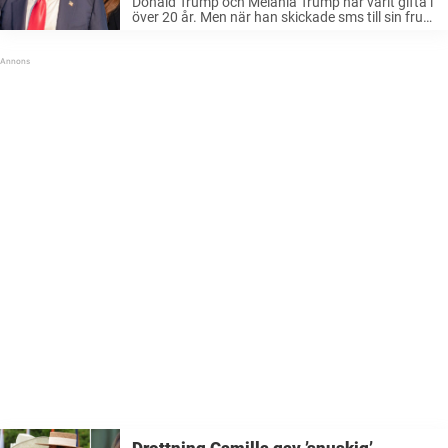
Donald Trump och Melania Trump har varit gifta i
över 20 år. Men när han skickade sms till sin fru
kan det ha låtit som att han skrev till någon
annan. Under ett evenemang tillägnat ...