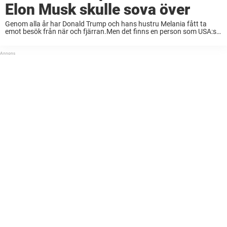
Elon Musk skulle sova över
Genom alla år har Donald Trump och hans hustru Melania fått ta
emot besök från när och fjärran.Men det finns en person som USA:s
första dam aldrig ville skulle få sova över hos paret.Presidentens vän
...