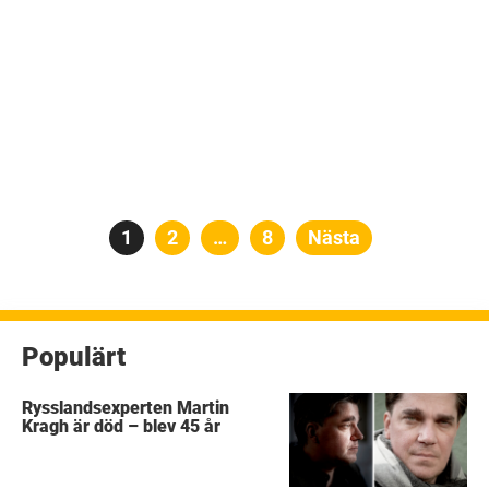
Sidnumrering
Sida
1
Sida
2
…
Sida
8
Nästa
för
inlägg
Populärt
Rysslandsexperten Martin
Kragh är död – blev 45 år