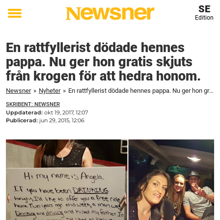
SE
Edition
Toggle
menu
En rattfyllerist dödade hennes
pappa. Nu ger hon gratis skjuts
från krogen för att hedra honom.
Newsner
»
Nyheter
»
En rattfyllerist dödade hennes pappa. Nu ger hon gratis skjuts från krogen för att hedra honom.
SKRIBENT: NEWSNER
Uppdaterad:
okt 19, 2017, 12:07
Publicerad:
jun 29, 2015, 12:06